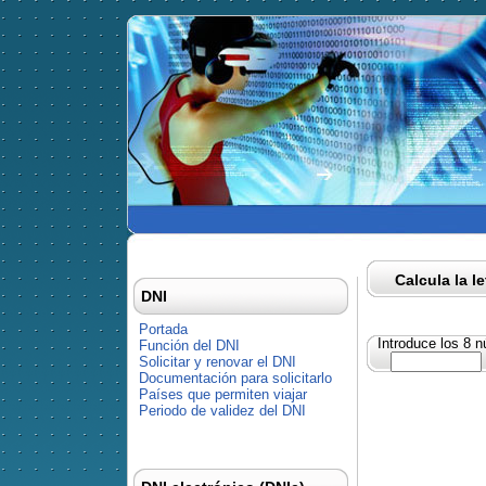
Calcula la l
DNI
Portada
Introduce los 8 
Función del DNI
Solicitar y renovar el DNI
Documentación para solicitarlo
Países que permiten viajar
Periodo de validez del DNI