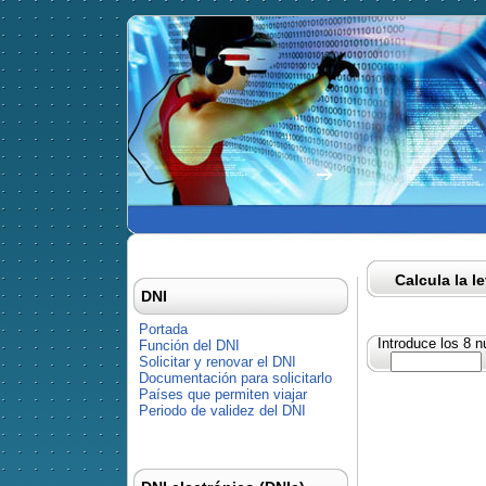
Calcula la l
DNI
Portada
Introduce los 8 
Función del DNI
Solicitar y renovar el DNI
Documentación para solicitarlo
Países que permiten viajar
Periodo de validez del DNI