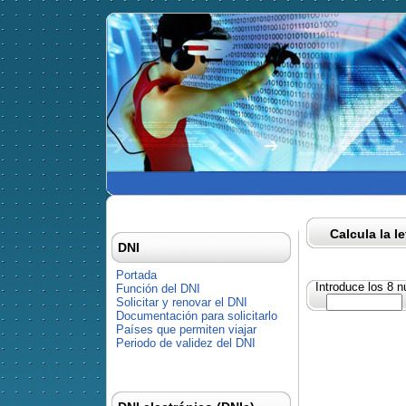
Calcula la l
DNI
Portada
Introduce los 8 
Función del DNI
Solicitar y renovar el DNI
Documentación para solicitarlo
Países que permiten viajar
Periodo de validez del DNI