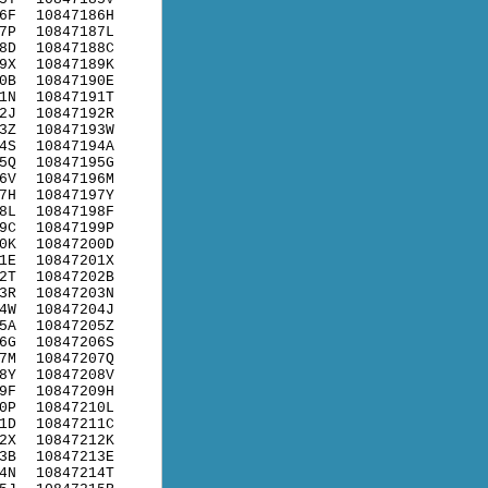
6F
10847186H
7P
10847187L
8D
10847188C
9X
10847189K
0B
10847190E
1N
10847191T
2J
10847192R
3Z
10847193W
4S
10847194A
5Q
10847195G
6V
10847196M
7H
10847197Y
8L
10847198F
9C
10847199P
0K
10847200D
1E
10847201X
2T
10847202B
3R
10847203N
4W
10847204J
5A
10847205Z
6G
10847206S
7M
10847207Q
8Y
10847208V
9F
10847209H
0P
10847210L
1D
10847211C
2X
10847212K
3B
10847213E
4N
10847214T