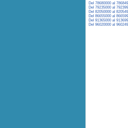
Del 78680000 al 78684
Del 79235000 al 79239
Del 82050000 al 82054
Del 86655000 al 86659
Del 91365000 al 91369
Del 96020000 al 96024