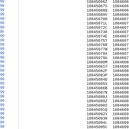
999
10845066Z
1084606
999
10845067S
1084606
999
10845068Q
1084606
999
10845069V
1084606
999
10845070H
1084607
999
10845071L
1084607
999
10845072C
1084607
999
10845073K
1084607
999
10845074E
1084607
999
10845075T
1084607
999
10845076R
1084607
999
10845077W
1084607
999
10845078A
1084607
999
10845079G
1084607
999
10845080M
1084608
999
10845081Y
1084608
999
10845082F
1084608
999
10845083P
1084608
999
10845084D
1084608
999
10845085X
1084608
999
10845086B
1084608
999
10845087N
1084608
999
10845088J
1084608
999
10845089Z
1084608
999
10845090S
1084609
999
10845091Q
1084609
999
10845092V
1084609
999
10845093H
1084609
999
10845094L
1084609
999
10845095C
1084609