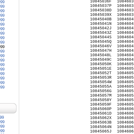
10845036F
1084603
999
10845037P
1084603
999
10845038D
1084603
999
10845039X
1084603
999
10845040B
1084604
999
10845041N
1084604
999
10845042J
1084604
999
10845043Z
1084604
999
10845044S
1084604
999
10845045Q
1084604
999
10845046V
1084604
999
10845047H
1084604
999
10845048L
1084604
999
10845049C
1084604
999
10845050K
1084605
999
10845051E
1084605
999
10845052T
1084605
999
10845053R
1084605
999
10845054W
1084605
999
10845055A
1084605
999
10845056G
1084605
10845057M
1084605
10845058Y
1084605
10845059F
1084605
10845060P
1084606
10845061D
1084606
999
10845062X
1084606
999
10845063B
1084606
999
10845064N
1084606
999
10845065J
1084606