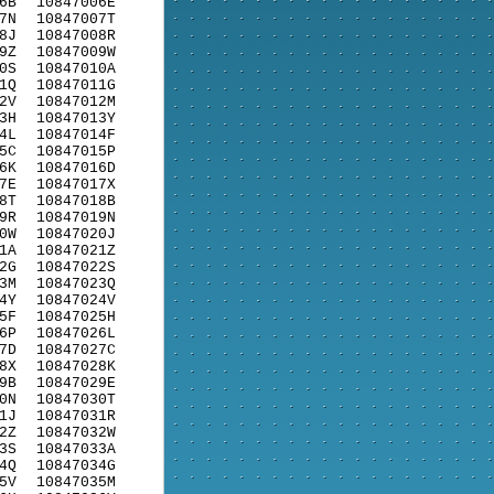
6B
10847006E
7N
10847007T
8J
10847008R
9Z
10847009W
0S
10847010A
1Q
10847011G
2V
10847012M
3H
10847013Y
4L
10847014F
5C
10847015P
6K
10847016D
7E
10847017X
8T
10847018B
9R
10847019N
0W
10847020J
1A
10847021Z
2G
10847022S
3M
10847023Q
4Y
10847024V
5F
10847025H
6P
10847026L
7D
10847027C
8X
10847028K
9B
10847029E
0N
10847030T
1J
10847031R
2Z
10847032W
3S
10847033A
4Q
10847034G
5V
10847035M