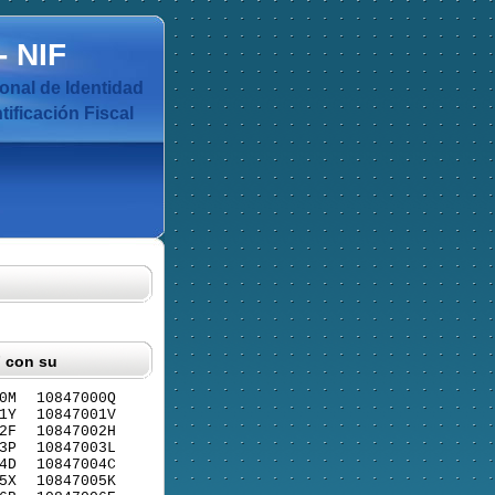
-
NIF
nal de Identidad
ificación Fiscal
F con su
0M
10847000Q
1Y
10847001V
2F
10847002H
3P
10847003L
4D
10847004C
5X
10847005K