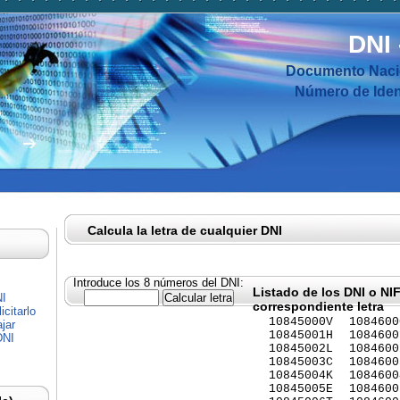
DNI
Documento Nacio
Número de Ident
Calcula la letra de cualquier DNI
Introduce los 8 números del DNI:
Listado de los DNI o NI
NI
correspondiente letra
citarlo
10845000V
1084600
jar
10845001H
1084600
DNI
10845002L
1084600
10845003C
1084600
10845004K
1084600
10845005E
1084600