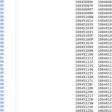
999
10845096K
1084609
999
10845097E
1084609
999
10845098T
1084609
999
10845099R
1084609
999
10845100W
1084610
999
10845101A
1084610
999
10845102G
1084610
999
10845103M
1084610
999
10845104Y
1084610
999
10845105F
1084610
999
10845106P
1084610
999
10845107D
1084610
999
10845108X
1084610
999
10845109B
1084610
999
10845110N
1084611
999
10845111J
1084611
999
10845112Z
1084611
999
10845113S
1084611
999
10845114Q
1084611
999
10845115V
1084611
999
10845116H
1084611
999
10845117L
1084611
999
10845118C
1084611
999
10845119K
1084611
999
10845120E
1084612
999
10845121T
1084612
999
10845122R
1084612
999
10845123W
1084612
999
10845124A
1084612
999
10845125G
1084612