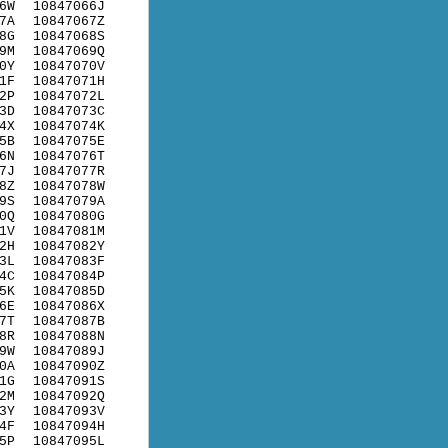
6W
10847066J
7A
10847067Z
8G
10847068S
9M
10847069Q
0Y
10847070V
1F
10847071H
2P
10847072L
3D
10847073C
4X
10847074K
5B
10847075E
6N
10847076T
7J
10847077R
8Z
10847078W
9S
10847079A
0Q
10847080G
1V
10847081M
2H
10847082Y
3L
10847083F
4C
10847084P
5K
10847085D
6E
10847086X
7T
10847087B
8R
10847088N
9W
10847089J
0A
10847090Z
1G
10847091S
2M
10847092Q
3Y
10847093V
4F
10847094H
5P
10847095L