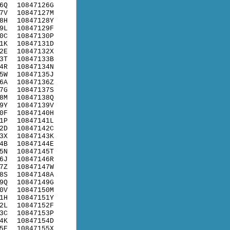
6Q
10847126G
7V
10847127M
8H
10847128Y
9L
10847129F
0C
10847130P
1K
10847131D
2E
10847132X
3T
10847133B
4R
10847134N
5W
10847135J
6A
10847136Z
7G
10847137S
8M
10847138Q
9Y
10847139V
0F
10847140H
1P
10847141L
2D
10847142C
3X
10847143K
4B
10847144E
5N
10847145T
6J
10847146R
7Z
10847147W
8S
10847148A
9Q
10847149G
0V
10847150M
1H
10847151Y
2L
10847152F
3C
10847153P
4K
10847154D
5E
10847155X