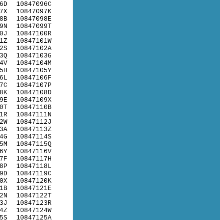
6D
10847096C
7X
10847097K
8B
10847098E
9N
10847099T
0J
10847100R
1Z
10847101W
2S
10847102A
3Q
10847103G
4V
10847104M
5H
10847105Y
6L
10847106F
7C
10847107P
8K
10847108D
9E
10847109X
0T
10847110B
1R
10847111N
2W
10847112J
3A
10847113Z
4G
10847114S
5M
10847115Q
6Y
10847116V
7F
10847117H
8P
10847118L
9D
10847119C
0X
10847120K
1B
10847121E
2N
10847122T
3J
10847123R
4Z
10847124W
5S
10847125A