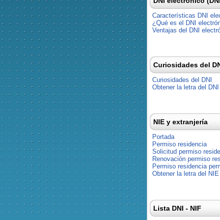
DNI electrónico (DN
Características DNI ele
¿Qué es el DNI electró
Ventajas del DNI electr
Curiosidades del D
Curiosidades del DNI
Obtener la letra del DNI
NIE y extranjería
Portada
Permiso residencia
Solicitud permiso resid
Renovación permiso res
Permiso residencia pe
Obtener la letra del NIE
Lista DNI - NIF