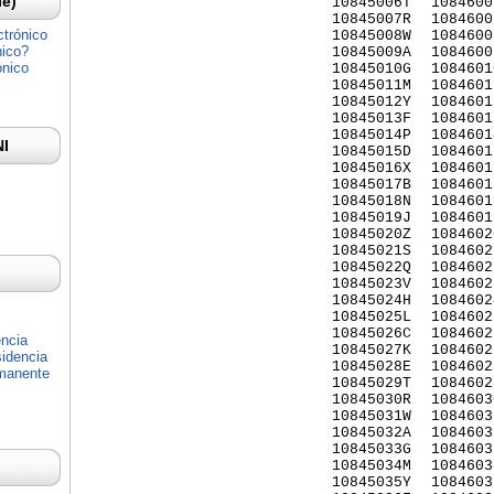
Ie)
10845006T
1084600
10845007R
1084600
ctrónico
10845008W
1084600
nico?
10845009A
1084600
ónico
10845010G
1084601
10845011M
1084601
10845012Y
1084601
10845013F
1084601
10845014P
1084601
NI
10845015D
1084601
10845016X
1084601
10845017B
1084601
10845018N
1084601
10845019J
1084601
10845020Z
1084602
10845021S
1084602
10845022Q
1084602
10845023V
1084602
10845024H
1084602
10845025L
1084602
10845026C
1084602
encia
10845027K
1084602
idencia
10845028E
1084602
rmanente
10845029T
1084602
10845030R
1084603
10845031W
1084603
10845032A
1084603
10845033G
1084603
10845034M
1084603
10845035Y
1084603