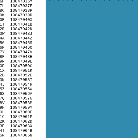
6H
10847036Y
7L
10847037F
8C
10847038P
9K
10847039D
0E
10847040X
1T
10847041B
2R
10847042N
3W
10847043J
4A
10847044Z
5G
10847045S
6M
10847046Q
7Y
10847047V
8F
10847048H
9P
10847049L
0D
10847050C
1X
10847051K
2B
10847052E
3N
10847053T
4J
10847054R
5Z
10847055W
6S
10847056A
7Q
10847057G
8V
10847058M
9H
10847059Y
0L
10847060F
1C
10847061P
2K
10847062D
3E
10847063X
4T
10847064B
5R
10847065N