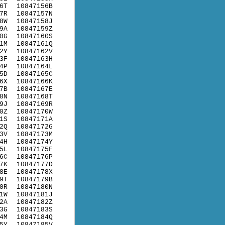
6T
10847156B
7R
10847157N
8W
10847158J
9A
10847159Z
0G
10847160S
1M
10847161Q
2Y
10847162V
3F
10847163H
4P
10847164L
5D
10847165C
6X
10847166K
7B
10847167E
8N
10847168T
9J
10847169R
0Z
10847170W
1S
10847171A
2Q
10847172G
3V
10847173M
4H
10847174Y
5L
10847175F
6C
10847176P
7K
10847177D
8E
10847178X
9T
10847179B
0R
10847180N
1W
10847181J
2A
10847182Z
3G
10847183S
4M
10847184Q
5Y
10847185V