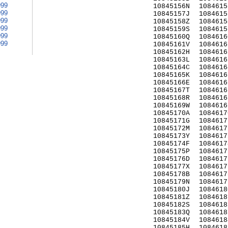
999
10845156N
1084615
999
10845157J
1084615
999
10845158Z
1084615
999
10845159S
1084615
999
10845160Q
1084616
999
10845161V
1084616
10845162H
1084616
10845163L
1084616
10845164C
1084616
10845165K
1084616
10845166E
1084616
10845167T
1084616
10845168R
1084616
10845169W
1084616
10845170A
1084617
10845171G
1084617
10845172M
1084617
10845173Y
1084617
10845174F
1084617
10845175P
1084617
10845176D
1084617
10845177X
1084617
10845178B
1084617
10845179N
1084617
10845180J
1084618
10845181Z
1084618
10845182S
1084618
10845183Q
1084618
10845184V
1084618
10845185H
1084618