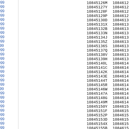
999
10845126M
1084612
999
10845127Y
1084612
999
10845128F
1084612
999
10845129P
1084612
999
10845130D
1084613
999
10845131X
1084613
999
10845132B
1084613
999
10845133N
1084613
999
10845134J
1084613
999
10845135Z
1084613
999
10845136S
1084613
999
10845137Q
1084613
999
10845138V
1084613
999
10845139H
1084613
999
10845140L
1084614
999
10845141C
1084614
999
10845142K
1084614
999
10845143E
1084614
999
10845144T
1084614
999
10845145R
1084614
999
10845146W
1084614
999
10845147A
1084614
999
10845148G
1084614
999
10845149M
1084614
999
10845150Y
1084615
999
10845151F
1084615
999
10845152P
1084615
999
10845153D
1084615
999
10845154X
1084615
999
10845155B
1084615