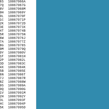
6S
10867066A
7Q
10867067G
8V
10867068M
9H
10867069Y
0L
10867070F
1C
10867071P
2K
10867072D
3E
10867073X
4T
10867074B
5R
10867075N
6W
10867076J
7A
10867077Z
8G
10867078S
9M
10867079Q
0Y
10867080V
1F
10867081H
2P
10867082L
3D
10867083C
4X
10867084K
5B
10867085E
6N
10867086T
7J
10867087R
8Z
10867088W
9S
10867089A
0Q
10867090G
1V
10867091M
2H
10867092Y
3L
10867093F
4C
10867094P
5K
10867095D