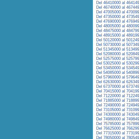
Del 46410000 al 46414
Del 46740000 al 46744
Del 47005000 al 47009
Del 47350000 al 47354
Del 47690000 al 47694
Del 48005000 al 48009
Del 48475000 al 48479
Del 48915000 al 48919
Del 50120000 al 50124
Del 50730000 al 50734
Del 51345000 al 51349
Del 52080000 al 52084
Del 52575000 al 52579
Del 53025000 al 53029
Del 53450000 al 53454
Del 54085000 al 54089
Del 57960000 al 57964
Del 62630000 al 62634
Del 67370000 al 67374
Del 70415000 al 70419
Del 71220000 al 71224
Del 71885000 al 71889
Del 72490000 al 72494
Del 73105000 al 73109
Del 74300000 al 74304
Del 74980000 al 74984
Del 75785000 al 75789
Del 76625000 al 76629
Del 77315000 al 77319
Del 78050000 al 78054