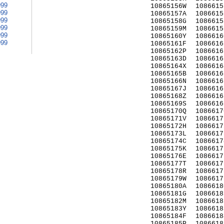
999
10865156W
1086615
999
10865157A
1086615
999
10865158G
1086615
999
10865159M
1086615
999
10865160Y
1086616
999
10865161F
1086616
10865162P
1086616
10865163D
1086616
10865164X
1086616
10865165B
1086616
10865166N
1086616
10865167J
1086616
10865168Z
1086616
10865169S
1086616
10865170Q
1086617
10865171V
1086617
10865172H
1086617
10865173L
1086617
10865174C
1086617
10865175K
1086617
10865176E
1086617
10865177T
1086617
10865178R
1086617
10865179W
1086617
10865180A
1086618
10865181G
1086618
10865182M
1086618
10865183Y
1086618
10865184F
1086618
10865185P
1086618