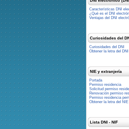
DNI electrónico (DN
Características DNI ele
¿Qué es el DNI electró
Ventajas del DNI electr
Curiosidades del D
Curiosidades del DNI
Obtener la letra del DNI
NIE y extranjería
Portada
Permiso residencia
Solicitud permiso resid
Renovación permiso res
Permiso residencia pe
Obtener la letra del NIE
Lista DNI - NIF