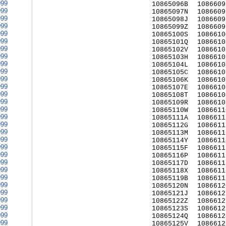
999
10865096B
1086609
999
10865097N
1086609
999
10865098J
1086609
999
10865099Z
1086609
999
10865100S
1086610
999
10865101Q
1086610
999
10865102V
1086610
999
10865103H
1086610
999
10865104L
1086610
999
10865105C
1086610
999
10865106K
1086610
999
10865107E
1086610
999
10865108T
1086610
999
10865109R
1086610
999
10865110W
1086611
999
10865111A
1086611
999
10865112G
1086611
999
10865113M
1086611
999
10865114Y
1086611
999
10865115F
1086611
999
10865116P
1086611
999
10865117D
1086611
999
10865118X
1086611
999
10865119B
1086611
999
10865120N
1086612
999
10865121J
1086612
999
10865122Z
1086612
999
10865123S
1086612
999
10865124Q
1086612
999
10865125V
1086612