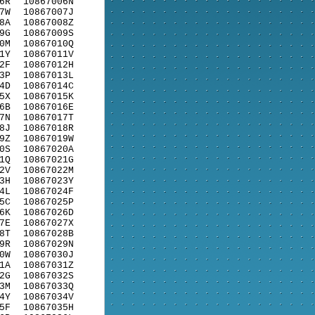
6R
10867006N
7W
10867007J
8A
10867008Z
9G
10867009S
0M
10867010Q
1Y
10867011V
2F
10867012H
3P
10867013L
4D
10867014C
5X
10867015K
6B
10867016E
7N
10867017T
8J
10867018R
9Z
10867019W
0S
10867020A
1Q
10867021G
2V
10867022M
3H
10867023Y
4L
10867024F
5C
10867025P
6K
10867026D
7E
10867027X
8T
10867028B
9R
10867029N
0W
10867030J
1A
10867031Z
2G
10867032S
3M
10867033Q
4Y
10867034V
5F
10867035H