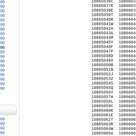
10865036C
1086603
999
10865037K
1086603
999
10865038E
1086603
999
10865039T
1086603
999
10865040R
1086604
999
10865041W
1086604
999
10865042A
1086604
999
10865043G
1086604
999
10865044M
1086604
999
10865045Y
1086604
999
10865046F
1086604
999
10865047P
1086604
999
10865048D
1086604
999
10865049X
1086604
999
10865050B
1086605
999
10865051N
1086605
999
10865052J
1086605
999
10865053Z
1086605
999
10865054S
1086605
999
10865055Q
1086605
999
10865056V
1086605
10865057H
1086605
10865058L
1086605
10865059C
1086605
10865060K
1086606
10865061E
1086606
999
10865062T
1086606
999
10865063R
1086606
999
10865064W
1086606
999
10865065A
1086606