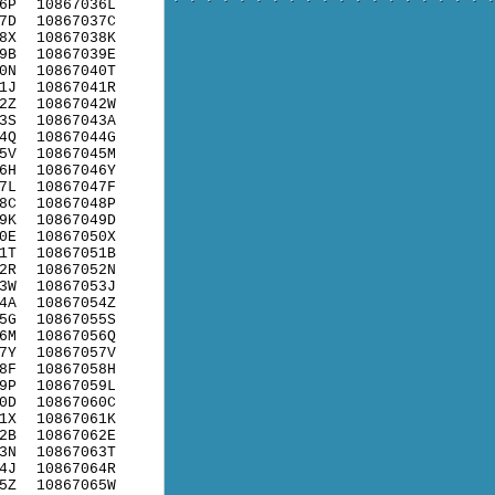
6P
10867036L
7D
10867037C
8X
10867038K
9B
10867039E
0N
10867040T
1J
10867041R
2Z
10867042W
3S
10867043A
4Q
10867044G
5V
10867045M
6H
10867046Y
7L
10867047F
8C
10867048P
9K
10867049D
0E
10867050X
1T
10867051B
2R
10867052N
3W
10867053J
4A
10867054Z
5G
10867055S
6M
10867056Q
7Y
10867057V
8F
10867058H
9P
10867059L
0D
10867060C
1X
10867061K
2B
10867062E
3N
10867063T
4J
10867064R
5Z
10867065W