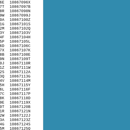
6E
10867096X
7T
10867097B
8R
10867098N
9W
10867099J
0A
10867100Z
1G
10867101S
2M
10867102Q
3Y
10867103V
4F
10867104H
5P
10867105L
6D
10867106C
7X
10867107K
8B
10867108E
9N
10867109T
0J
10867110R
1Z
10867111W
2S
10867112A
3Q
10867113G
4V
10867114M
5H
10867115Y
6L
10867116F
7C
10867117P
8K
10867118D
9E
10867119X
0T
10867120B
1R
10867121N
2W
10867122J
3A
10867123Z
4G
10867124S
5M
10867125Q