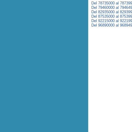
Del 78735000 al 78739
Del 79460000 al 79464
Del 82935000 al 82939
Del 87535000 al 87539
Del 92215000 al 92219
Del 96890000 al 96894