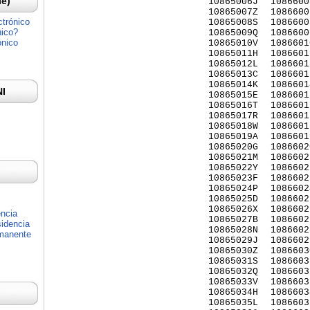
Ie)
10865006J
1086600
10865007Z
1086600
ctrónico
10865008S
1086600
nico?
10865009Q
1086600
ónico
10865010V
1086601
10865011H
1086601
10865012L
1086601
10865013C
1086601
10865014K
1086601
NI
10865015E
1086601
10865016T
1086601
10865017R
1086601
10865018W
1086601
10865019A
1086601
10865020G
1086602
10865021M
1086602
10865022Y
1086602
10865023F
1086602
10865024P
1086602
10865025D
1086602
10865026X
1086602
encia
10865027B
1086602
idencia
10865028N
1086602
rmanente
10865029J
1086602
10865030Z
1086603
10865031S
1086603
10865032Q
1086603
10865033V
1086603
10865034H
1086603
10865035L
1086603