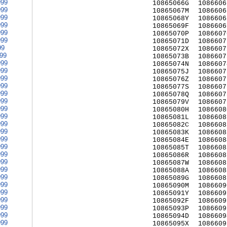
999
10865066G
1086606
999
10865067M
1086606
999
10865068Y
1086606
999
10865069F
1086606
999
10865070P
1086607
999
10865071D
1086607
99
10865072X
1086607
999
10865073B
1086607
999
10865074N
1086607
999
10865075J
1086607
999
10865076Z
1086607
999
10865077S
1086607
999
10865078Q
1086607
999
10865079V
1086607
999
10865080H
1086608
999
10865081L
1086608
999
10865082C
1086608
999
10865083K
1086608
999
10865084E
1086608
999
10865085T
1086608
999
10865086R
1086608
999
10865087W
1086608
999
10865088A
1086608
999
10865089G
1086608
999
10865090M
1086609
999
10865091Y
1086609
999
10865092F
1086609
999
10865093P
1086609
999
10865094D
1086609
999
10865095X
1086609