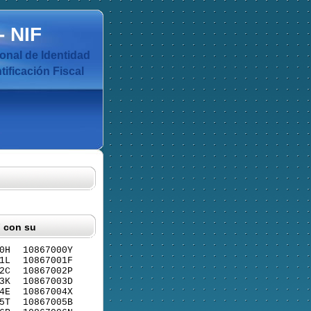
-
NIF
nal de Identidad
ificación Fiscal
F con su
0H
10867000Y
1L
10867001F
2C
10867002P
3K
10867003D
4E
10867004X
5T
10867005B