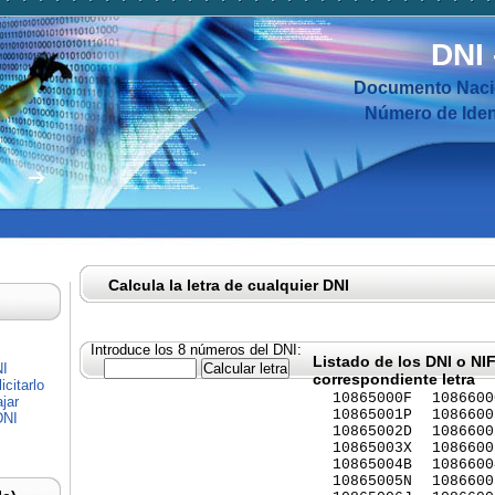
DNI
Documento Nacio
Número de Ident
Calcula la letra de cualquier DNI
Introduce los 8 números del DNI:
Listado de los DNI o NI
NI
correspondiente letra
citarlo
10865000F
1086600
jar
10865001P
1086600
DNI
10865002D
1086600
10865003X
1086600
10865004B
1086600
10865005N
1086600