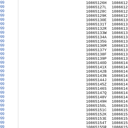
999
10865126H
1086612
999
10865127L
1086612
999
10865128C
1086612
999
10865129K
1086612
999
10865130E
1086613
999
10865131T
1086613
999
10865132R
1086613
999
10865133W
1086613
999
10865134A
1086613
999
10865135G
1086613
999
10865136M
1086613
999
10865137Y
1086613
999
10865138F
1086613
999
10865139P
1086613
999
10865140D
1086614
999
10865141X
1086614
999
10865142B
1086614
999
10865143N
1086614
999
10865144J
1086614
999
10865145Z
1086614
999
10865146S
1086614
999
10865147Q
1086614
999
10865148V
1086614
999
10865149H
1086614
999
10865150L
1086615
999
10865151C
1086615
999
10865152K
1086615
999
10865153E
1086615
999
10865154T
1086615
999
10865155R
1086615