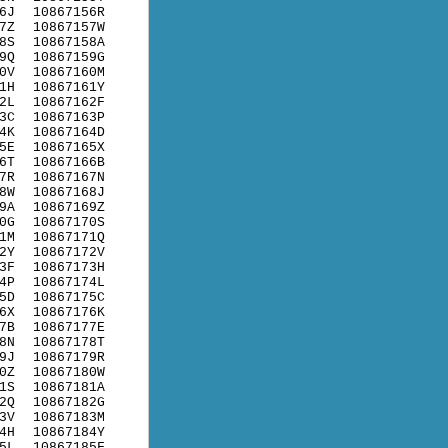
6J
10867156R
7Z
10867157W
8S
10867158A
9Q
10867159G
0V
10867160M
1H
10867161Y
2L
10867162F
3C
10867163P
4K
10867164D
5E
10867165X
6T
10867166B
7R
10867167N
8W
10867168J
9A
10867169Z
0G
10867170S
1M
10867171Q
2Y
10867172V
3F
10867173H
4P
10867174L
5D
10867175C
6X
10867176K
7B
10867177E
8N
10867178T
9J
10867179R
0Z
10867180W
1S
10867181A
2Q
10867182G
3V
10867183M
4H
10867184Y
5L
10867185F