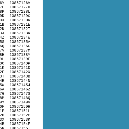
6Y
10867126V
7F
10867127H
8P
10867128L
9D
10867129C
0X
10867130K
1B
10867131E
2N
10867132T
3J
10867133R
4Z
10867134W
5S
10867135A
6Q
10867136G
7V
10867137M
8H
10867138Y
9L
10867139F
0C
10867140P
1K
10867141D
2E
10867142X
3T
10867143B
4R
10867144N
5W
10867145J
6A
10867146Z
7G
10867147S
8M
10867148Q
9Y
10867149V
0F
10867150H
1P
10867151L
2D
10867152C
3X
10867153K
4B
10867154E
5N
10867155T