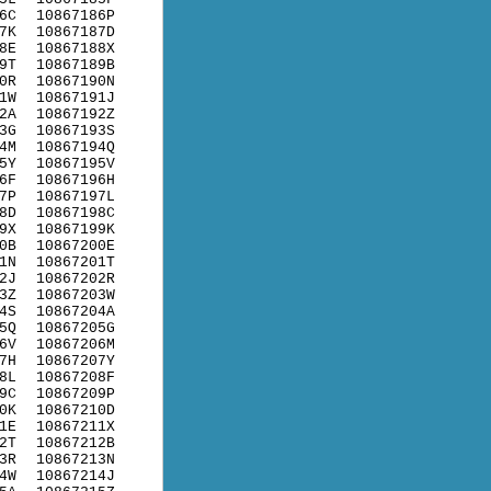
6C
10867186P
7K
10867187D
8E
10867188X
9T
10867189B
0R
10867190N
1W
10867191J
2A
10867192Z
3G
10867193S
4M
10867194Q
5Y
10867195V
6F
10867196H
7P
10867197L
8D
10867198C
9X
10867199K
0B
10867200E
1N
10867201T
2J
10867202R
3Z
10867203W
4S
10867204A
5Q
10867205G
6V
10867206M
7H
10867207Y
8L
10867208F
9C
10867209P
0K
10867210D
1E
10867211X
2T
10867212B
3R
10867213N
4W
10867214J