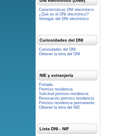
DNI electrónico (DNIe)
Características DNI electrónico
¿Qué es el DNI electrónico?
Ventajas del DNI electrónico
Curiosidades del DNI
Curiosidades del DNI
Obtener la letra del DNI
NIE y extranjería
Portada
Permiso residencia
Solicitud permiso residencia
Renovación permiso residencia
Permiso residencia permanente
Obtener la letra del NIE
Lista DNI - NIF