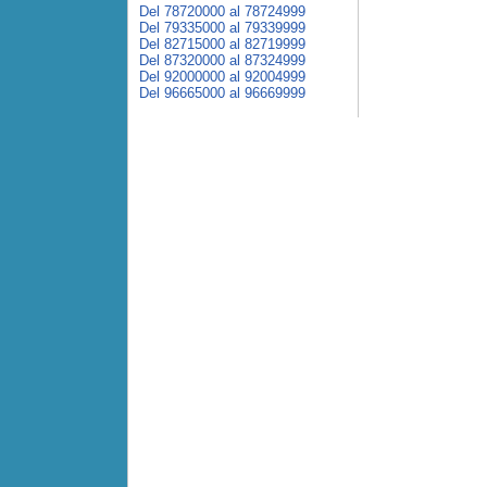
Del 78720000 al 78724999
Del 79335000 al 79339999
Del 82715000 al 82719999
Del 87320000 al 87324999
Del 92000000 al 92004999
Del 96665000 al 96669999