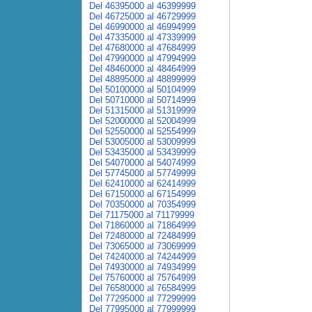
Del 46395000 al 46399999
Del 46725000 al 46729999
Del 46990000 al 46994999
Del 47335000 al 47339999
Del 47680000 al 47684999
Del 47990000 al 47994999
Del 48460000 al 48464999
Del 48895000 al 48899999
Del 50100000 al 50104999
Del 50710000 al 50714999
Del 51315000 al 51319999
Del 52000000 al 52004999
Del 52550000 al 52554999
Del 53005000 al 53009999
Del 53435000 al 53439999
Del 54070000 al 54074999
Del 57745000 al 57749999
Del 62410000 al 62414999
Del 67150000 al 67154999
Del 70350000 al 70354999
Del 71175000 al 71179999
Del 71860000 al 71864999
Del 72480000 al 72484999
Del 73065000 al 73069999
Del 74240000 al 74244999
Del 74930000 al 74934999
Del 75760000 al 75764999
Del 76580000 al 76584999
Del 77295000 al 77299999
Del 77995000 al 77999999