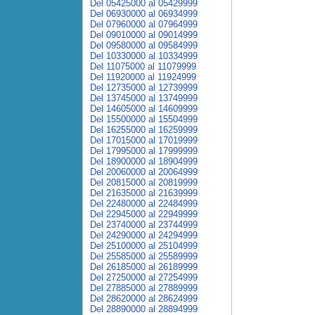
Del 05425000 al 05429999
Del 06930000 al 06934999
Del 07960000 al 07964999
Del 09010000 al 09014999
Del 09580000 al 09584999
Del 10330000 al 10334999
Del 11075000 al 11079999
Del 11920000 al 11924999
Del 12735000 al 12739999
Del 13745000 al 13749999
Del 14605000 al 14609999
Del 15500000 al 15504999
Del 16255000 al 16259999
Del 17015000 al 17019999
Del 17995000 al 17999999
Del 18900000 al 18904999
Del 20060000 al 20064999
Del 20815000 al 20819999
Del 21635000 al 21639999
Del 22480000 al 22484999
Del 22945000 al 22949999
Del 23740000 al 23744999
Del 24290000 al 24294999
Del 25100000 al 25104999
Del 25585000 al 25589999
Del 26185000 al 26189999
Del 27250000 al 27254999
Del 27885000 al 27889999
Del 28620000 al 28624999
Del 28890000 al 28894999