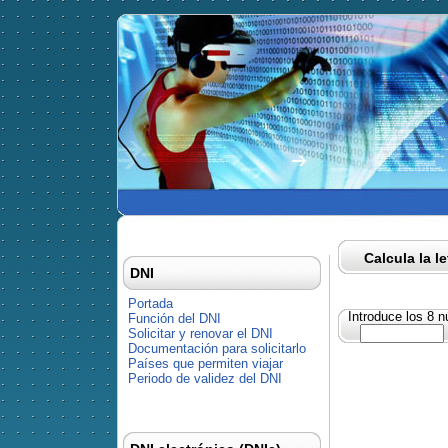
Calcula la l
DNI
Portada
Introduce los 8 
Función del DNI
Solicitar y renovar el DNI
Documentación para solicitarlo
Países que permiten viajar
Periodo de validez del DNI