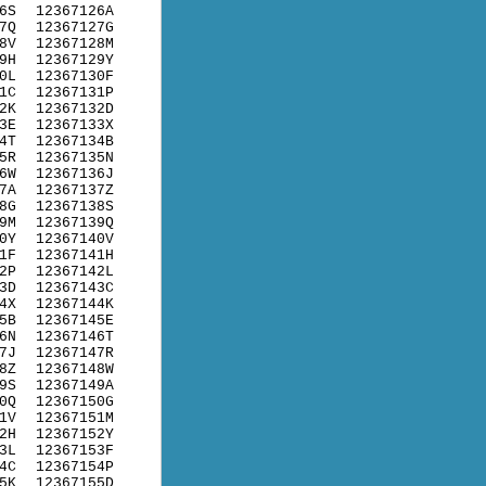
6S
12367126A
7Q
12367127G
8V
12367128M
9H
12367129Y
0L
12367130F
1C
12367131P
2K
12367132D
3E
12367133X
4T
12367134B
5R
12367135N
6W
12367136J
7A
12367137Z
8G
12367138S
9M
12367139Q
0Y
12367140V
1F
12367141H
2P
12367142L
3D
12367143C
4X
12367144K
5B
12367145E
6N
12367146T
7J
12367147R
8Z
12367148W
9S
12367149A
0Q
12367150G
1V
12367151M
2H
12367152Y
3L
12367153F
4C
12367154P
5K
12367155D