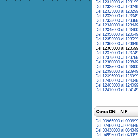
Del 12315000 al 12319
Del 12320000 al 12324
Del 12325000 al 12329
Del 12330000 al 12334
Del 12335000 al 12339
Del 12340000 al 12344
Del 12345000 al 12349
Del 12350000 al 12354
Del 12355000 al 12359
Del 12360000 al 12364
Del 12365000 al 12369
Del 12370000 al 12374
Del 12375000 al 12379
Del 12380000 al 12384
Del 12385000 al 12389
Del 12390000 al 12394
Del 12395000 al 12399
Del 12400000 al 12404
Del 12405000 al 12409
Del 12410000 al 12414
Otros DNI - NIF
Del 00965000 al 00969
Del 02480000 al 02484
Del 03430000 al 03434
Del 04995000 al 04999