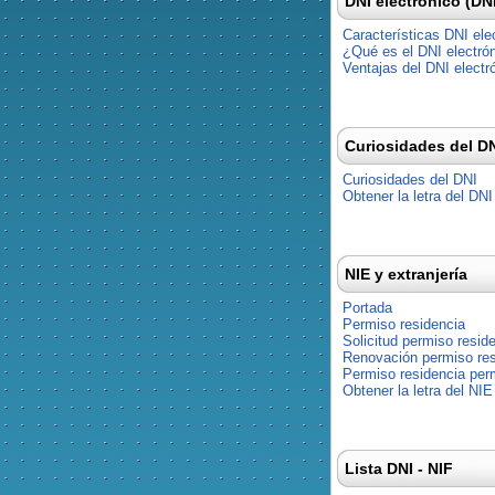
DNI electrónico (DN
Características DNI ele
¿Qué es el DNI electró
Ventajas del DNI electr
Curiosidades del D
Curiosidades del DNI
Obtener la letra del DNI
NIE y extranjería
Portada
Permiso residencia
Solicitud permiso resid
Renovación permiso res
Permiso residencia pe
Obtener la letra del NIE
Lista DNI - NIF