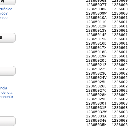
Ie)
12365006E
1236600
12365007T
1236600
ctrónico
12365008R
1236600
nico?
12365009W
1236600
ónico
12365010A
1236601
12365011G
1236601
12365012M
1236601
12365013Y
1236601
12365014F
1236601
NI
12365015P
1236601
12365016D
1236601
12365017X
1236601
12365018B
1236601
12365019N
1236601
12365020J
1236602
12365021Z
1236602
12365022S
1236602
12365023Q
1236602
12365024V
1236602
12365025H
1236602
12365026L
1236602
encia
12365027C
1236602
idencia
12365028K
1236602
rmanente
12365029E
1236602
12365030T
1236603
12365031R
1236603
12365032W
1236603
12365033A
1236603
12365034G
1236603
12365035M
1236603