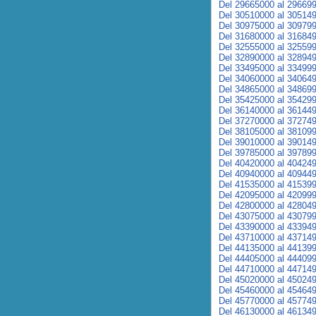
Del 29665000 al 29669
Del 30510000 al 30514
Del 30975000 al 30979
Del 31680000 al 31684
Del 32555000 al 32559
Del 32890000 al 32894
Del 33495000 al 33499
Del 34060000 al 34064
Del 34865000 al 34869
Del 35425000 al 35429
Del 36140000 al 36144
Del 37270000 al 37274
Del 38105000 al 38109
Del 39010000 al 39014
Del 39785000 al 39789
Del 40420000 al 40424
Del 40940000 al 40944
Del 41535000 al 41539
Del 42095000 al 42099
Del 42800000 al 42804
Del 43075000 al 43079
Del 43390000 al 43394
Del 43710000 al 43714
Del 44135000 al 44139
Del 44405000 al 44409
Del 44710000 al 44714
Del 45020000 al 45024
Del 45460000 al 45464
Del 45770000 al 45774
Del 46130000 al 46134