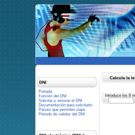
Calcula la l
DNI
Portada
Introduce los 8 
Función del DNI
Solicitar y renovar el DNI
Documentación para solicitarlo
Países que permiten viajar
Periodo de validez del DNI