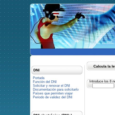
Calcula la l
DNI
Portada
Introduce los 8 
Función del DNI
Solicitar y renovar el DNI
Documentación para solicitarlo
Países que permiten viajar
Periodo de validez del DNI