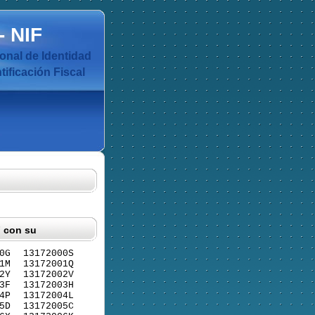
-
NIF
nal de Identidad
ificación Fiscal
F con su
0G
13172000S
1M
13172001Q
2Y
13172002V
3F
13172003H
4P
13172004L
5D
13172005C