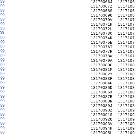
999
13170066J
1317106
999
13170067Z
1317106
999
13170068S
1317106
999
13170069Q
1317106
999
13170070V
1317107
999
13170071H
1317107
999
13170072L
1317107
999
13170073C
1317107
999
13170074K
1317107
999
13170075E
1317107
999
13170076T
1317107
999
13170077R
1317107
999
13170078W
1317107
999
13170079A
1317107
999
13170080G
1317108
999
13170081M
1317108
999
13170082Y
1317108
999
13170083F
1317108
999
13170084P
1317108
999
13170085D
1317108
999
13170086X
1317108
999
13170087B
1317108
999
13170088N
1317108
999
13170089J
1317108
999
13170090Z
1317109
999
13170091S
1317109
999
13170092Q
1317109
999
13170093V
1317109
999
13170094H
1317109
999
13170095L
1317109