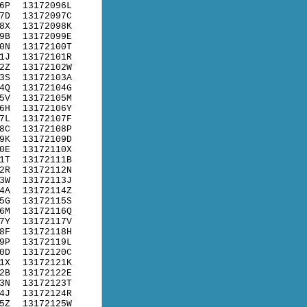
6P
13172096L
7D
13172097C
8X
13172098K
9B
13172099E
0N
13172100T
1J
13172101R
2Z
13172102W
3S
13172103A
4Q
13172104G
5V
13172105M
6H
13172106Y
7L
13172107F
8C
13172108P
9K
13172109D
0E
13172110X
1T
13172111B
2R
13172112N
3W
13172113J
4A
13172114Z
5G
13172115S
6M
13172116Q
7Y
13172117V
8F
13172118H
9P
13172119L
0D
13172120C
1X
13172121K
2B
13172122E
3N
13172123T
4J
13172124R
5Z
13172125W