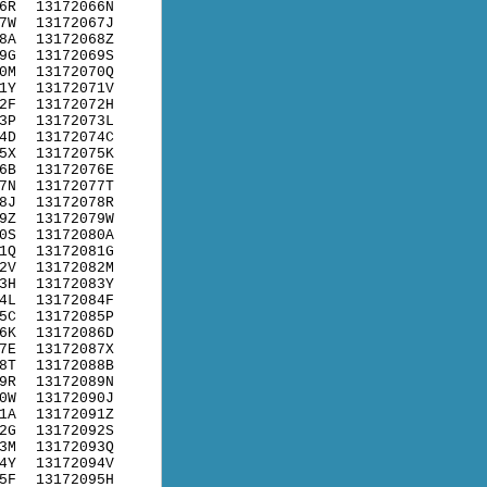
6R
13172066N
7W
13172067J
8A
13172068Z
9G
13172069S
0M
13172070Q
1Y
13172071V
2F
13172072H
3P
13172073L
4D
13172074C
5X
13172075K
6B
13172076E
7N
13172077T
8J
13172078R
9Z
13172079W
0S
13172080A
1Q
13172081G
2V
13172082M
3H
13172083Y
4L
13172084F
5C
13172085P
6K
13172086D
7E
13172087X
8T
13172088B
9R
13172089N
0W
13172090J
1A
13172091Z
2G
13172092S
3M
13172093Q
4Y
13172094V
5F
13172095H