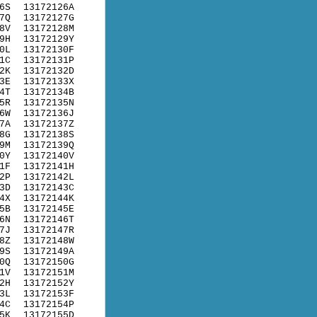
6S
13172126A
7Q
13172127G
8V
13172128M
9H
13172129Y
0L
13172130F
1C
13172131P
2K
13172132D
3E
13172133X
4T
13172134B
5R
13172135N
6W
13172136J
7A
13172137Z
8G
13172138S
9M
13172139Q
0Y
13172140V
1F
13172141H
2P
13172142L
3D
13172143C
4X
13172144K
5B
13172145E
6N
13172146T
7J
13172147R
8Z
13172148W
9S
13172149A
0Q
13172150G
1V
13172151M
2H
13172152Y
3L
13172153F
4C
13172154P
5K
13172155D