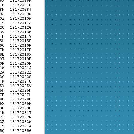
6X
13172006K
7B
13172007E
8N
13172008T
9J
13172009R
0Z
13172010W
1S
13172011A
2Q
13172012G
3V
13172013M
4H
13172014Y
5L
13172015F
6C
13172016P
7K
13172017D
8E
13172018X
9T
13172019B
0R
13172020N
1W
13172021J
2A
13172022Z
3G
13172023S
4M
13172024Q
5Y
13172025V
6F
13172026H
7P
13172027L
8D
13172028C
9X
13172029K
0B
13172030E
1N
13172031T
2J
13172032R
3Z
13172033W
4S
13172034A
5Q
13172035G