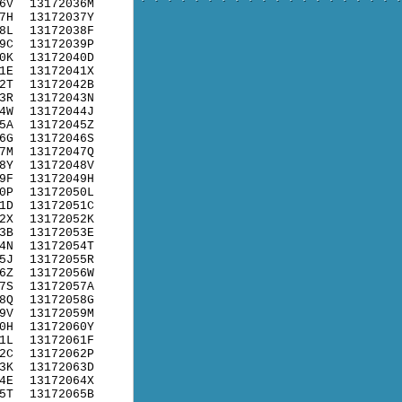
6V
13172036M
7H
13172037Y
8L
13172038F
9C
13172039P
0K
13172040D
1E
13172041X
2T
13172042B
3R
13172043N
4W
13172044J
5A
13172045Z
6G
13172046S
7M
13172047Q
8Y
13172048V
9F
13172049H
0P
13172050L
1D
13172051C
2X
13172052K
3B
13172053E
4N
13172054T
5J
13172055R
6Z
13172056W
7S
13172057A
8Q
13172058G
9V
13172059M
0H
13172060Y
1L
13172061F
2C
13172062P
3K
13172063D
4E
13172064X
5T
13172065B