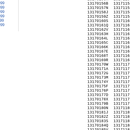
999
13170156B
1317115
999
13170157N
1317115
999
13170158J
1317115
999
13170159Z
1317115
999
13170160S
1317116
999
13170161Q
1317116
13170162V
1317116
13170163H
1317116
13170164L
1317116
13170165C
1317116
13170166K
1317116
13170167E
1317116
13170168T
1317116
13170169R
1317116
13170170W
1317117
13170171A
1317117
13170172G
1317117
13170173M
1317117
13170174Y
1317117
13170175F
1317117
13170176P
1317117
13170177D
1317117
13170178X
1317117
13170179B
1317117
13170180N
1317118
13170181J
1317118
13170182Z
1317118
13170183S
1317118
13170184Q
1317118
13170185V
1317118