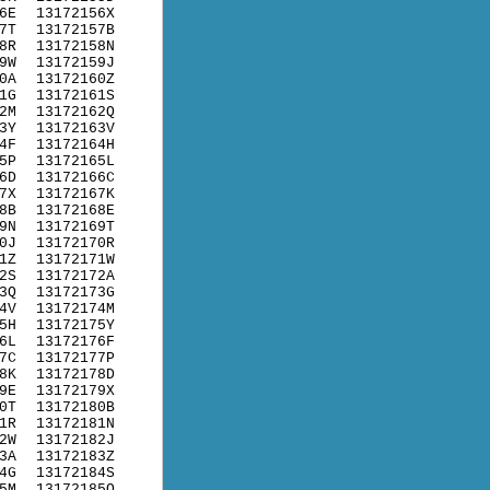
6E
13172156X
7T
13172157B
8R
13172158N
9W
13172159J
0A
13172160Z
1G
13172161S
2M
13172162Q
3Y
13172163V
4F
13172164H
5P
13172165L
6D
13172166C
7X
13172167K
8B
13172168E
9N
13172169T
0J
13172170R
1Z
13172171W
2S
13172172A
3Q
13172173G
4V
13172174M
5H
13172175Y
6L
13172176F
7C
13172177P
8K
13172178D
9E
13172179X
0T
13172180B
1R
13172181N
2W
13172182J
3A
13172183Z
4G
13172184S
5M
13172185Q