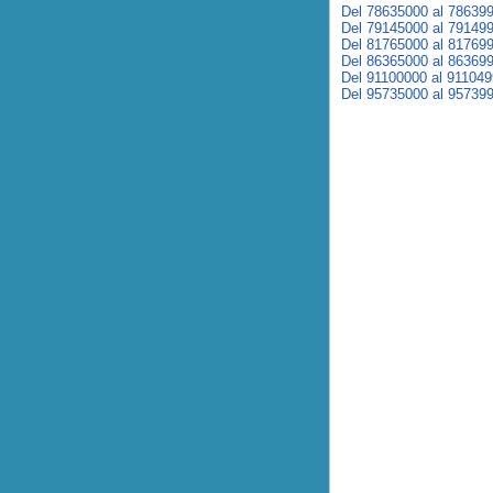
Del 78635000 al 78639
Del 79145000 al 79149
Del 81765000 al 81769
Del 86365000 al 86369
Del 91100000 al 91104
Del 95735000 al 95739