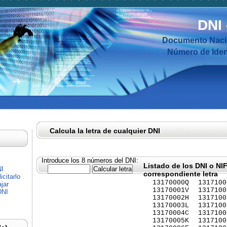
DNI
Documento Nacio
Número de Ident
Calcula la letra de cualquier DNI
Introduce los 8 números del DNI:
Listado de los DNI o NI
NI
correspondiente letra
citarlo
13170000Q
1317100
jar
13170001V
1317100
DNI
13170002H
1317100
13170003L
1317100
13170004C
1317100
13170005K
1317100