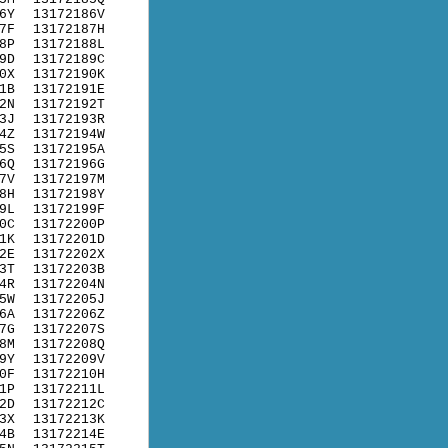
6Y
13172186V
7F
13172187H
8P
13172188L
9D
13172189C
0X
13172190K
1B
13172191E
2N
13172192T
3J
13172193R
4Z
13172194W
5S
13172195A
6Q
13172196G
7V
13172197M
8H
13172198Y
9L
13172199F
0C
13172200P
1K
13172201D
2E
13172202X
3T
13172203B
4R
13172204N
5W
13172205J
6A
13172206Z
7G
13172207S
8M
13172208Q
9Y
13172209V
0F
13172210H
1P
13172211L
2D
13172212C
3X
13172213K
4B
13172214E