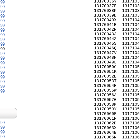
13170036Y
1317103
999
13170037F
1317103
999
13170038P
1317103
999
13170039D
1317103
999
13170040X
1317104
999
13170041B
1317104
999
13170042N
1317104
999
13170043J
1317104
999
13170044Z
1317104
999
13170045S
1317104
999
13170046Q
1317104
999
13170047V
1317104
999
13170048H
1317104
999
13170049L
1317104
999
13170050C
1317105
999
13170051K
1317105
999
13170052E
1317105
999
13170053T
1317105
999
13170054R
1317105
999
13170055W
1317105
999
13170056A
1317105
13170057G
1317105
13170058M
1317105
13170059Y
1317105
13170060F
1317106
13170061P
1317106
999
13170062D
1317106
999
13170063X
1317106
999
13170064B
1317106
999
13170065N
1317106