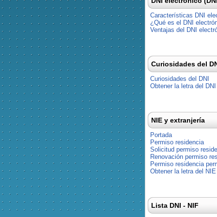
DNI electrónico (DN
Características DNI ele
¿Qué es el DNI electró
Ventajas del DNI electr
Curiosidades del D
Curiosidades del DNI
Obtener la letra del DNI
NIE y extranjería
Portada
Permiso residencia
Solicitud permiso resid
Renovación permiso res
Permiso residencia pe
Obtener la letra del NIE
Lista DNI - NIF