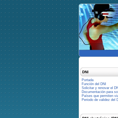
DNI
Portada
Función del DNI
Solicitar y renovar el D
Documentación para soli
Países que permiten via
Periodo de validez del 