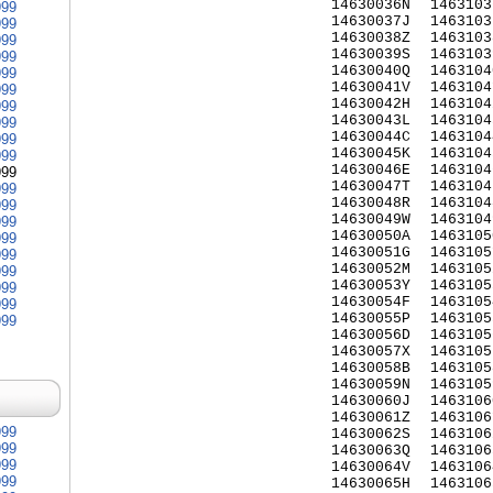
14630036N
1463103
999
14630037J
1463103
999
14630038Z
1463103
999
14630039S
1463103
999
14630040Q
1463104
999
14630041V
1463104
999
14630042H
1463104
999
14630043L
1463104
999
14630044C
1463104
999
14630045K
1463104
999
14630046E
1463104
999
14630047T
1463104
999
14630048R
1463104
999
14630049W
1463104
999
14630050A
1463105
999
14630051G
1463105
999
14630052M
1463105
999
14630053Y
1463105
999
14630054F
1463105
999
14630055P
1463105
999
14630056D
1463105
14630057X
1463105
14630058B
1463105
14630059N
1463105
14630060J
1463106
14630061Z
1463106
999
14630062S
1463106
999
14630063Q
1463106
999
14630064V
1463106
999
14630065H
1463106