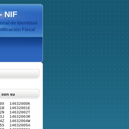
-
NIF
nal de Identidad
ificación Fiscal
F con su
0X
14632000K
1B
14632001E
2N
14632002T
3J
14632003R
4Z
14632004W
5S
14632005A