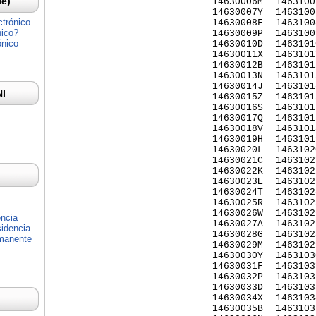
Ie)
14630006M
1463100
14630007Y
1463100
ctrónico
14630008F
1463100
nico?
14630009P
1463100
ónico
14630010D
1463101
14630011X
1463101
14630012B
1463101
14630013N
1463101
14630014J
1463101
NI
14630015Z
1463101
14630016S
1463101
14630017Q
1463101
14630018V
1463101
14630019H
1463101
14630020L
1463102
14630021C
1463102
14630022K
1463102
14630023E
1463102
14630024T
1463102
14630025R
1463102
14630026W
1463102
encia
14630027A
1463102
idencia
14630028G
1463102
rmanente
14630029M
1463102
14630030Y
1463103
14630031F
1463103
14630032P
1463103
14630033D
1463103
14630034X
1463103
14630035B
1463103