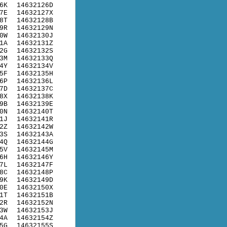
6K
14632126D
7E
14632127X
8T
14632128B
9R
14632129N
0W
14632130J
1A
14632131Z
2G
14632132S
3M
14632133Q
4Y
14632134V
5F
14632135H
6P
14632136L
7D
14632137C
8X
14632138K
9B
14632139E
0N
14632140T
1J
14632141R
2Z
14632142W
3S
14632143A
4Q
14632144G
5V
14632145M
6H
14632146Y
7L
14632147F
8C
14632148P
9K
14632149D
0E
14632150X
1T
14632151B
2R
14632152N
3W
14632153J
4A
14632154Z
5G
14632155S