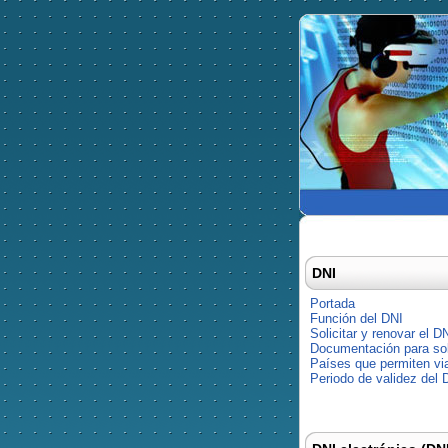
DNI
Portada
Función del DNI
Solicitar y renovar el D
Documentación para soli
Países que permiten via
Periodo de validez del 