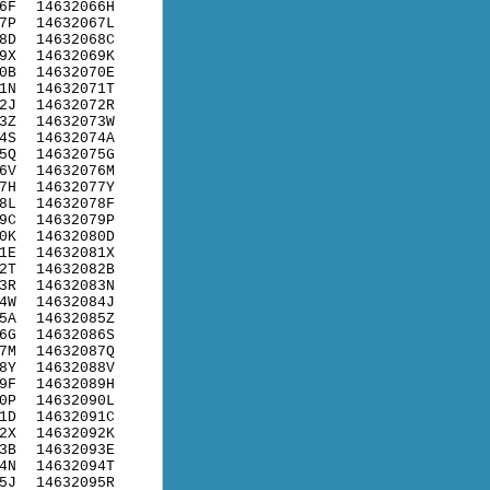
6F
14632066H
7P
14632067L
8D
14632068C
9X
14632069K
0B
14632070E
1N
14632071T
2J
14632072R
3Z
14632073W
4S
14632074A
5Q
14632075G
6V
14632076M
7H
14632077Y
8L
14632078F
9C
14632079P
0K
14632080D
1E
14632081X
2T
14632082B
3R
14632083N
4W
14632084J
5A
14632085Z
6G
14632086S
7M
14632087Q
8Y
14632088V
9F
14632089H
0P
14632090L
1D
14632091C
2X
14632092K
3B
14632093E
4N
14632094T
5J
14632095R