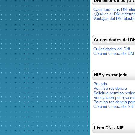
DNI electrónico (DN
Características DNI ele
¿Qué es el DNI electró
Ventajas del DNI electr
Curiosidades del D
Curiosidades del DNI
Obtener la letra del DNI
NIE y extranjería
Portada
Permiso residencia
Solicitud permiso resid
Renovación permiso res
Permiso residencia pe
Obtener la letra del NIE
Lista DNI - NIF