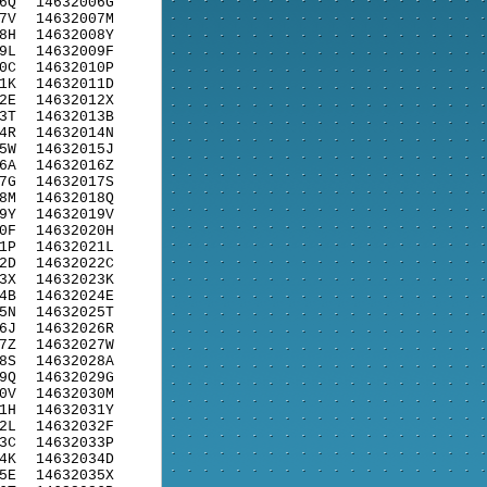
6Q
14632006G
7V
14632007M
8H
14632008Y
9L
14632009F
0C
14632010P
1K
14632011D
2E
14632012X
3T
14632013B
4R
14632014N
5W
14632015J
6A
14632016Z
7G
14632017S
8M
14632018Q
9Y
14632019V
0F
14632020H
1P
14632021L
2D
14632022C
3X
14632023K
4B
14632024E
5N
14632025T
6J
14632026R
7Z
14632027W
8S
14632028A
9Q
14632029G
0V
14632030M
1H
14632031Y
2L
14632032F
3C
14632033P
4K
14632034D
5E
14632035X