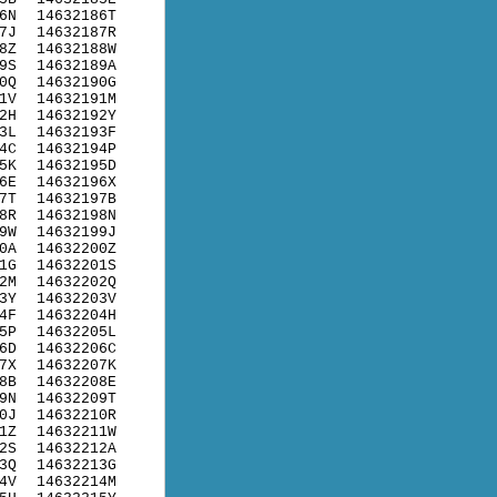
6N
14632186T
7J
14632187R
8Z
14632188W
9S
14632189A
0Q
14632190G
1V
14632191M
2H
14632192Y
3L
14632193F
4C
14632194P
5K
14632195D
6E
14632196X
7T
14632197B
8R
14632198N
9W
14632199J
0A
14632200Z
1G
14632201S
2M
14632202Q
3Y
14632203V
4F
14632204H
5P
14632205L
6D
14632206C
7X
14632207K
8B
14632208E
9N
14632209T
0J
14632210R
1Z
14632211W
2S
14632212A
3Q
14632213G
4V
14632214M