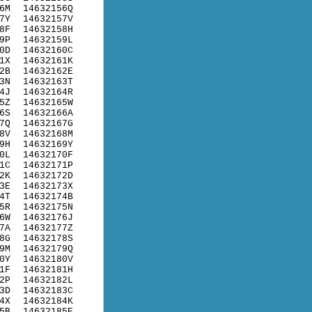
6M
14632156Q
7Y
14632157V
8F
14632158H
9P
14632159L
0D
14632160C
1X
14632161K
2B
14632162E
3N
14632163T
4J
14632164R
5Z
14632165W
6S
14632166A
7Q
14632167G
8V
14632168M
9H
14632169Y
0L
14632170F
1C
14632171P
2K
14632172D
3E
14632173X
4T
14632174B
5R
14632175N
6W
14632176J
7A
14632177Z
8G
14632178S
9M
14632179Q
0Y
14632180V
1F
14632181H
2P
14632182L
3D
14632183C
4X
14632184K
5B
14632185E