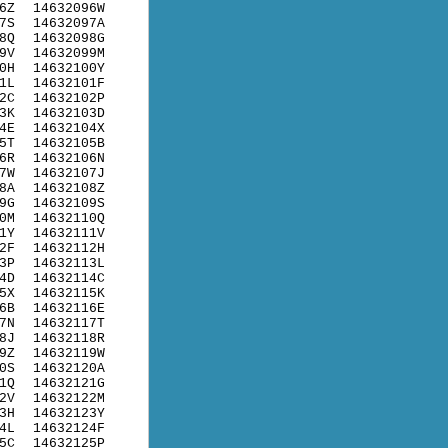
6Z
14632096W
7S
14632097A
8Q
14632098G
9V
14632099M
0H
14632100Y
1L
14632101F
2C
14632102P
3K
14632103D
4E
14632104X
5T
14632105B
6R
14632106N
7W
14632107J
8A
14632108Z
9G
14632109S
0M
14632110Q
1Y
14632111V
2F
14632112H
3P
14632113L
4D
14632114C
5X
14632115K
6B
14632116E
7N
14632117T
8J
14632118R
9Z
14632119W
0S
14632120A
1Q
14632121G
2V
14632122M
3H
14632123Y
4L
14632124F
5C
14632125P