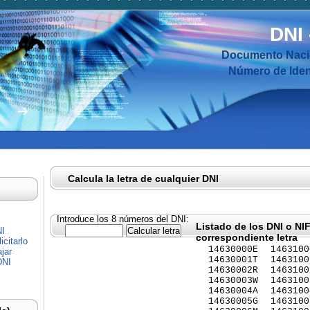
DNI
Documento Nacio
Número de Ident
Calcula la letra de cualquier DNI
Introduce los 8 números del DNI:
Listado de los DNI o NI
NI
correspondiente letra
citarlo
14630000E
1463100
jar
14630001T
1463100
DNI
14630002R
1463100
14630003W
1463100
14630004A
1463100
14630005G
1463100