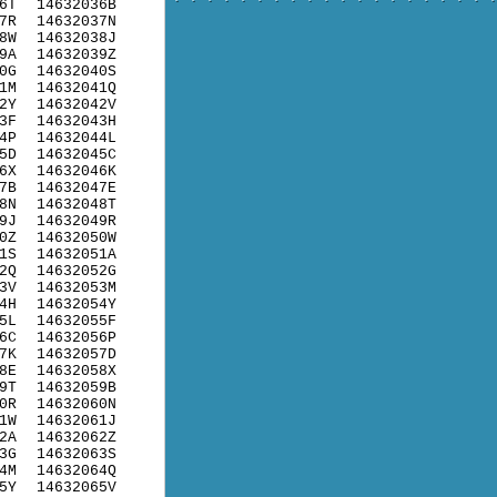
6T
14632036B
7R
14632037N
8W
14632038J
9A
14632039Z
0G
14632040S
1M
14632041Q
2Y
14632042V
3F
14632043H
4P
14632044L
5D
14632045C
6X
14632046K
7B
14632047E
8N
14632048T
9J
14632049R
0Z
14632050W
1S
14632051A
2Q
14632052G
3V
14632053M
4H
14632054Y
5L
14632055F
6C
14632056P
7K
14632057D
8E
14632058X
9T
14632059B
0R
14632060N
1W
14632061J
2A
14632062Z
3G
14632063S
4M
14632064Q
5Y
14632065V