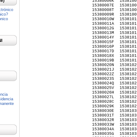
Ie)
15380006K
1538100
15380007E
1538100
ctrónico
15380008T
1538100
nico?
15380009R
1538100
ónico
15380010W
1538101
15380011A
1538101
15380012G
1538101
15380013M
1538101
15380014Y
1538101
NI
15380015F
1538101
15380016P
1538101
15380017D
1538101
15380018X
1538101
15380019B
1538101
15380020N
1538102
15380021J
1538102
15380022Z
1538102
15380023S
1538102
15380024Q
1538102
15380025V
1538102
15380026H
1538102
encia
15380027L
1538102
idencia
15380028C
1538102
rmanente
15380029K
1538102
15380030E
1538103
15380031T
1538103
15380032R
1538103
15380033W
1538103
15380034A
1538103
15380035G
1538103