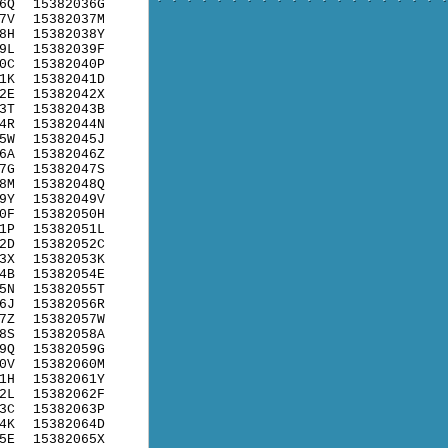
6Q
15382036G
7V
15382037M
8H
15382038Y
9L
15382039F
0C
15382040P
1K
15382041D
2E
15382042X
3T
15382043B
4R
15382044N
5W
15382045J
6A
15382046Z
7G
15382047S
8M
15382048Q
9Y
15382049V
0F
15382050H
1P
15382051L
2D
15382052C
3X
15382053K
4B
15382054E
5N
15382055T
6J
15382056R
7Z
15382057W
8S
15382058A
9Q
15382059G
0V
15382060M
1H
15382061Y
2L
15382062F
3C
15382063P
4K
15382064D
5E
15382065X