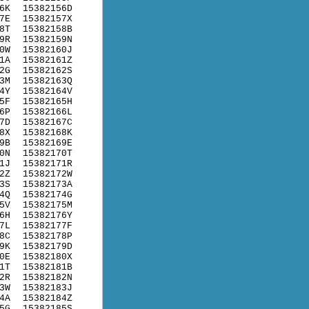
6K
15382156D
7E
15382157X
8T
15382158B
9R
15382159N
0W
15382160J
1A
15382161Z
2G
15382162S
3M
15382163Q
4Y
15382164V
5F
15382165H
6P
15382166L
7D
15382167C
8X
15382168K
9B
15382169E
0N
15382170T
1J
15382171R
2Z
15382172W
3S
15382173A
4Q
15382174G
5V
15382175M
6H
15382176Y
7L
15382177F
8C
15382178P
9K
15382179D
0E
15382180X
1T
15382181B
2R
15382182N
3W
15382183J
4A
15382184Z
5G
15382185S