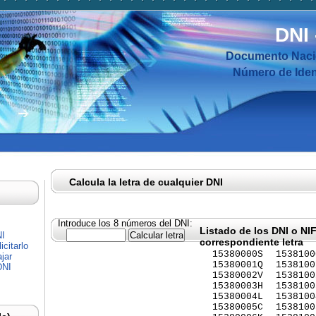
DNI
Documento Nacio
Número de Ident
Calcula la letra de cualquier DNI
Introduce los 8 números del DNI:
Listado de los DNI o NI
NI
correspondiente letra
citarlo
15380000S
1538100
jar
15380001Q
1538100
DNI
15380002V
1538100
15380003H
1538100
15380004L
1538100
15380005C
1538100