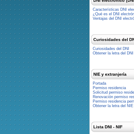
DNI electrónico (DN
Características DNI ele
¿Qué es el DNI electró
Ventajas del DNI electr
Curiosidades del D
Curiosidades del DNI
Obtener la letra del DNI
NIE y extranjería
Portada
Permiso residencia
Solicitud permiso resid
Renovación permiso res
Permiso residencia pe
Obtener la letra del NIE
Lista DNI - NIF