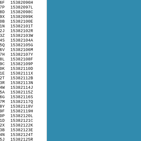
6F
15382096H
7P
15382097L
8D
15382098C
9X
15382099K
0B
15382100E
1N
15382101T
2J
15382102R
3Z
15382103W
4S
15382104A
5Q
15382105G
6V
15382106M
7H
15382107Y
8L
15382108F
9C
15382109P
0K
15382110D
1E
15382111X
2T
15382112B
3R
15382113N
4W
15382114J
5A
15382115Z
6G
15382116S
7M
15382117Q
8Y
15382118V
9F
15382119H
0P
15382120L
1D
15382121C
2X
15382122K
3B
15382123E
4N
15382124T
5J
15382125R