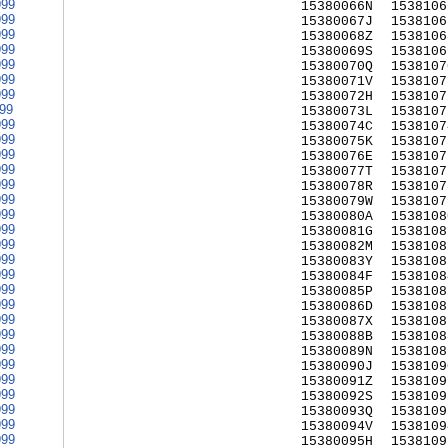
999
15380066N
1538106
999
15380067J
1538106
999
15380068Z
1538106
999
15380069S
1538106
999
15380070Q
1538107
999
15380071V
1538107
999
15380072H
1538107
999
15380073L
1538107
999
15380074C
1538107
999
15380075K
1538107
999
15380076E
1538107
999
15380077T
1538107
999
15380078R
1538107
999
15380079W
1538107
999
15380080A
1538108
999
15380081G
1538108
999
15380082M
1538108
999
15380083Y
1538108
999
15380084F
1538108
999
15380085P
1538108
999
15380086D
1538108
999
15380087X
1538108
999
15380088B
1538108
999
15380089N
1538108
999
15380090J
1538109
999
15380091Z
1538109
999
15380092S
1538109
999
15380093Q
1538109
999
15380094V
1538109
999
15380095H
1538109