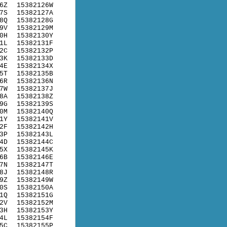
6Z
15382126W
7S
15382127A
8Q
15382128G
9V
15382129M
0H
15382130Y
1L
15382131F
2C
15382132P
3K
15382133D
4E
15382134X
5T
15382135B
6R
15382136N
7W
15382137J
8A
15382138Z
9G
15382139S
0M
15382140Q
1Y
15382141V
2F
15382142H
3P
15382143L
4D
15382144C
5X
15382145K
6B
15382146E
7N
15382147T
8J
15382148R
9Z
15382149W
0S
15382150A
1Q
15382151G
2V
15382152M
3H
15382153Y
4L
15382154F
5C
15382155P