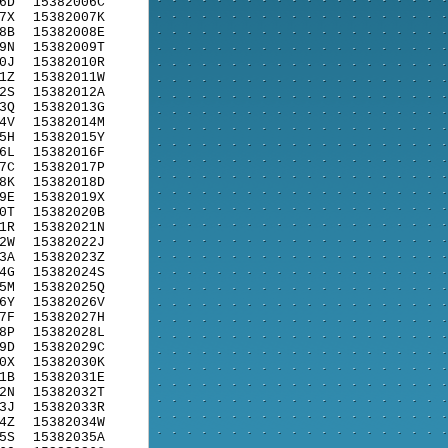
6D
15382006C
7X
15382007K
8B
15382008E
9N
15382009T
0J
15382010R
1Z
15382011W
2S
15382012A
3Q
15382013G
4V
15382014M
5H
15382015Y
6L
15382016F
7C
15382017P
8K
15382018D
9E
15382019X
0T
15382020B
1R
15382021N
2W
15382022J
3A
15382023Z
4G
15382024S
5M
15382025Q
6Y
15382026V
7F
15382027H
8P
15382028L
9D
15382029C
0X
15382030K
1B
15382031E
2N
15382032T
3J
15382033R
4Z
15382034W
5S
15382035A