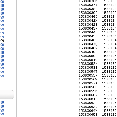
15380036M
1538103
999
15380037Y
1538103
999
15380038F
1538103
999
15380039P
1538103
999
15380040D
1538104
999
15380041X
1538104
999
15380042B
1538104
999
15380043N
1538104
999
15380044J
1538104
999
15380045Z
1538104
999
15380046S
1538104
999
15380047Q
1538104
999
15380048V
1538104
999
15380049H
1538104
999
15380050L
1538105
999
15380051C
1538105
999
15380052K
1538105
999
15380053E
1538105
999
15380054T
1538105
999
15380055R
1538105
999
15380056W
1538105
15380057A
1538105
15380058G
1538105
15380059M
1538105
15380060Y
1538106
15380061F
1538106
999
15380062P
1538106
999
15380063D
1538106
999
15380064X
1538106
999
15380065B
1538106