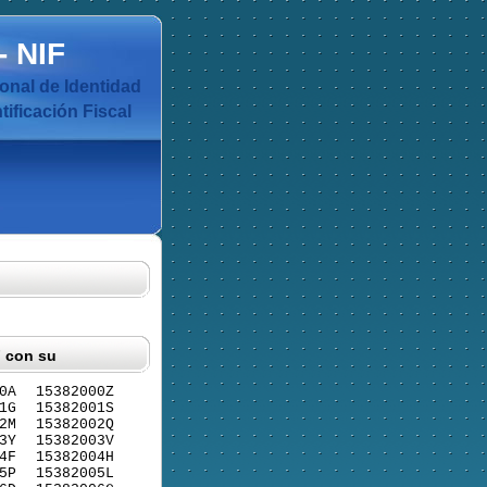
-
NIF
nal de Identidad
ificación Fiscal
F con su
0A
15382000Z
1G
15382001S
2M
15382002Q
3Y
15382003V
4F
15382004H
5P
15382005L