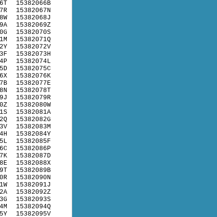
6T
15382066B
7R
15382067N
8W
15382068J
9A
15382069Z
0G
15382070S
1M
15382071Q
2Y
15382072V
3F
15382073H
4P
15382074L
5D
15382075C
6X
15382076K
7B
15382077E
8N
15382078T
9J
15382079R
0Z
15382080W
1S
15382081A
2Q
15382082G
3V
15382083M
4H
15382084Y
5L
15382085F
6C
15382086P
7K
15382087D
8E
15382088X
9T
15382089B
0R
15382090N
1W
15382091J
2A
15382092Z
3G
15382093S
4M
15382094Q
5Y
15382095V