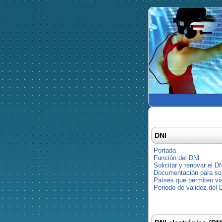
DNI
Portada
Función del DNI
Solicitar y renovar el D
Documentación para soli
Países que permiten via
Periodo de validez del 