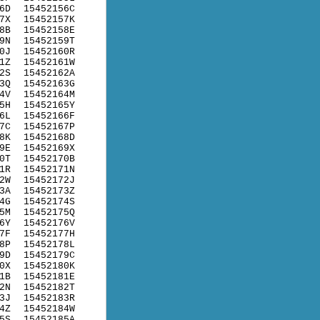
6D
15452156C
7X
15452157K
8B
15452158E
9N
15452159T
0J
15452160R
1Z
15452161W
2S
15452162A
3Q
15452163G
4V
15452164M
5H
15452165Y
6L
15452166F
7C
15452167P
8K
15452168D
9E
15452169X
0T
15452170B
1R
15452171N
2W
15452172J
3A
15452173Z
4G
15452174S
5M
15452175Q
6Y
15452176V
7F
15452177H
8P
15452178L
9D
15452179C
0X
15452180K
1B
15452181E
2N
15452182T
3J
15452183R
4Z
15452184W
5S
15452185A