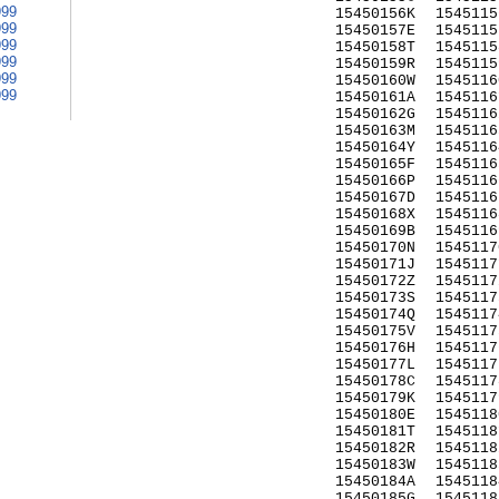
999
15450156K
1545115
999
15450157E
1545115
999
15450158T
1545115
999
15450159R
1545115
999
15450160W
1545116
999
15450161A
1545116
15450162G
1545116
15450163M
1545116
15450164Y
1545116
15450165F
1545116
15450166P
1545116
15450167D
1545116
15450168X
1545116
15450169B
1545116
15450170N
1545117
15450171J
1545117
15450172Z
1545117
15450173S
1545117
15450174Q
1545117
15450175V
1545117
15450176H
1545117
15450177L
1545117
15450178C
1545117
15450179K
1545117
15450180E
1545118
15450181T
1545118
15450182R
1545118
15450183W
1545118
15450184A
1545118
15450185G
1545118