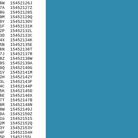
6W
15452126J
7A
15452127Z
8G
15452128S
9M
15452129Q
0Y
15452130V
1F
15452131H
2P
15452132L
3D
15452133C
4X
15452134K
5B
15452135E
6N
15452136T
7J
15452137R
8Z
15452138W
9S
15452139A
0Q
15452140G
1V
15452141M
2H
15452142Y
3L
15452143F
4C
15452144P
5K
15452145D
6E
15452146X
7T
15452147B
8R
15452148N
9W
15452149J
0A
15452150Z
1G
15452151S
2M
15452152Q
3Y
15452153V
4F
15452154H
5P
15452155L