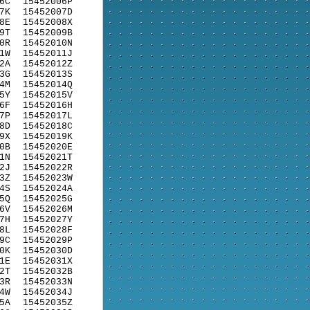
6C
15452006P
7K
15452007D
8E
15452008X
9T
15452009B
0R
15452010N
1W
15452011J
2A
15452012Z
3G
15452013S
4M
15452014Q
5Y
15452015V
6F
15452016H
7P
15452017L
8D
15452018C
9X
15452019K
0B
15452020E
1N
15452021T
2J
15452022R
3Z
15452023W
4S
15452024A
5Q
15452025G
6V
15452026M
7H
15452027Y
8L
15452028F
9C
15452029P
0K
15452030D
1E
15452031X
2T
15452032B
3R
15452033N
4W
15452034J
5A
15452035Z