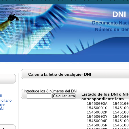
DNI
Documento Nacio
Número de Ident
Calcula la letra de cualquier DNI
Introduce los 8 números del DNI:
Listado de los DNI o NI
NI
correspondiente letra
citarlo
15450000A
1545100
jar
15450001G
1545100
DNI
15450002M
1545100
15450003Y
1545100
15450004F
1545100
15450005P
1545100