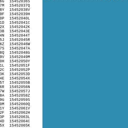
6G
15452036S
7M
15452037Q
8Y
15452038V
9F
15452039H
0P
15452040L
1D
15452041C
2X
15452042K
3B
15452043E
4N
15452044T
5J
15452045R
6Z
15452046W
7S
15452047A
8Q
15452048G
9V
15452049M
0H
15452050Y
1L
15452051F
2C
15452052P
3K
15452053D
4E
15452054X
5T
15452055B
6R
15452056N
7W
15452057J
8A
15452058Z
9G
15452059S
0M
15452060Q
1Y
15452061V
2F
15452062H
3P
15452063L
4D
15452064C
5X
15452065K