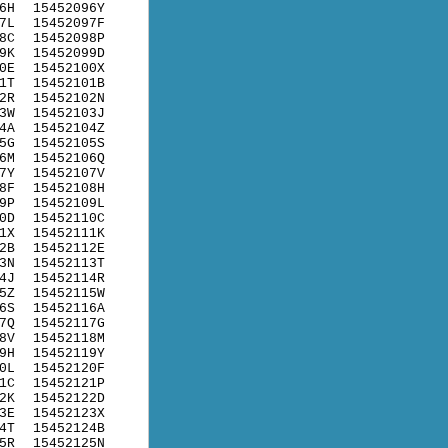
6H
15452096Y
7L
15452097F
8C
15452098P
9K
15452099D
0E
15452100X
1T
15452101B
2R
15452102N
3W
15452103J
4A
15452104Z
5G
15452105S
6M
15452106Q
7Y
15452107V
8F
15452108H
9P
15452109L
0D
15452110C
1X
15452111K
2B
15452112E
3N
15452113T
4J
15452114R
5Z
15452115W
6S
15452116A
7Q
15452117G
8V
15452118M
9H
15452119Y
0L
15452120F
1C
15452121P
2K
15452122D
3E
15452123X
4T
15452124B
5R
15452125N