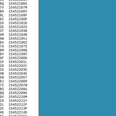
6Q
15452186G
7V
15452187M
8H
15452188Y
9L
15452189F
0C
15452190P
1K
15452191D
2E
15452192X
3T
15452193B
4R
15452194N
5W
15452195J
6A
15452196Z
7G
15452197S
8M
15452198Q
9Y
15452199V
0F
15452200H
1P
15452201L
2D
15452202C
3X
15452203K
4B
15452204E
5N
15452205T
6J
15452206R
7Z
15452207W
8S
15452208A
9Q
15452209G
0V
15452210M
1H
15452211Y
2L
15452212F
3C
15452213P
4K
15452214D