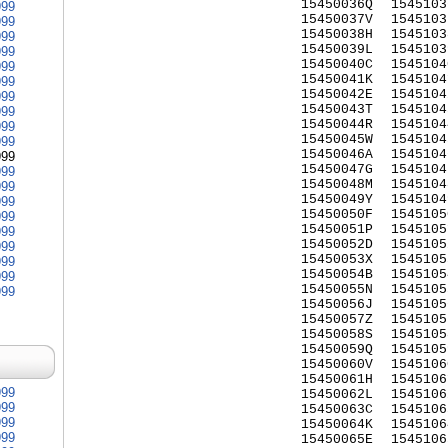
15450036Q
1545103
999
15450037V
1545103
999
15450038H
1545103
999
15450039L
1545103
999
15450040C
1545104
999
15450041K
1545104
999
15450042E
1545104
999
15450043T
1545104
999
15450044R
1545104
999
15450045W
1545104
999
15450046A
1545104
999
15450047G
1545104
999
15450048M
1545104
999
15450049Y
1545104
999
15450050F
1545105
999
15450051P
1545105
999
15450052D
1545105
999
15450053X
1545105
999
15450054B
1545105
999
15450055N
1545105
999
15450056J
1545105
15450057Z
1545105
15450058S
1545105
15450059Q
1545105
15450060V
1545106
15450061H
1545106
999
15450062L
1545106
999
15450063C
1545106
999
15450064K
1545106
999
15450065E
1545106