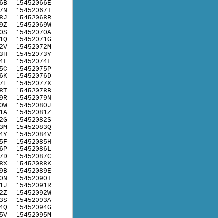
6B
15452066E
7N
15452067T
8J
15452068R
9Z
15452069W
0S
15452070A
1Q
15452071G
2V
15452072M
3H
15452073Y
4L
15452074F
5C
15452075P
6K
15452076D
7E
15452077X
8T
15452078B
9R
15452079N
0W
15452080J
1A
15452081Z
2G
15452082S
3M
15452083Q
4Y
15452084V
5F
15452085H
6P
15452086L
7D
15452087C
8X
15452088K
9B
15452089E
0N
15452090T
1J
15452091R
2Z
15452092W
3S
15452093A
4Q
15452094G
5V
15452095M