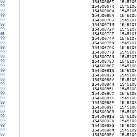
999
15450066T
1545106
999
15450067R
1545106
999
15450068W
1545106
999
15450069A
1545106
999
15450070G
1545107
999
15450071M
1545107
999
15450072Y
1545107
999
15450073F
1545107
999
15450074P
1545107
999
15450075D
1545107
999
15450076X
1545107
999
15450077B
1545107
999
15450078N
1545107
999
15450079J
1545107
999
15450080Z
1545108
999
15450081S
1545108
999
15450082Q
1545108
999
15450083V
1545108
999
15450084H
1545108
999
15450085L
1545108
999
15450086C
1545108
999
15450087K
1545108
999
15450088E
1545108
999
15450089T
1545108
999
15450090R
1545109
999
15450091W
1545109
999
15450092A
1545109
999
15450093G
1545109
999
15450094M
1545109
999
15450095Y
1545109