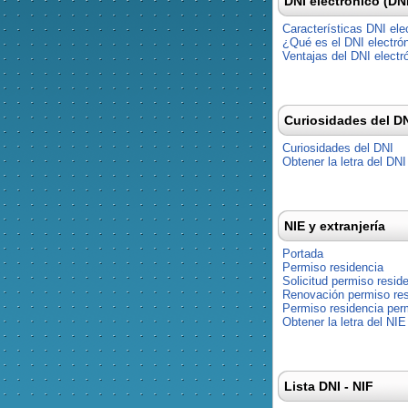
DNI electrónico (DN
Características DNI ele
¿Qué es el DNI electró
Ventajas del DNI electr
Curiosidades del D
Curiosidades del DNI
Obtener la letra del DNI
NIE y extranjería
Portada
Permiso residencia
Solicitud permiso resid
Renovación permiso res
Permiso residencia pe
Obtener la letra del NIE
Lista DNI - NIF