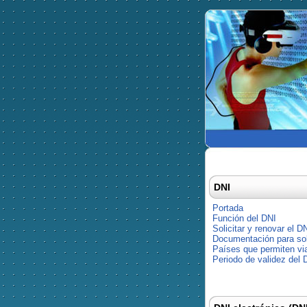
DNI
Portada
Función del DNI
Solicitar y renovar el D
Documentación para soli
Países que permiten via
Periodo de validez del 