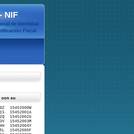
-
NIF
nal de Identidad
ificación Fiscal
F con su
0Z
15452000W
1S
15452001A
2Q
15452002G
3V
15452003M
4H
15452004Y
5L
15452005F