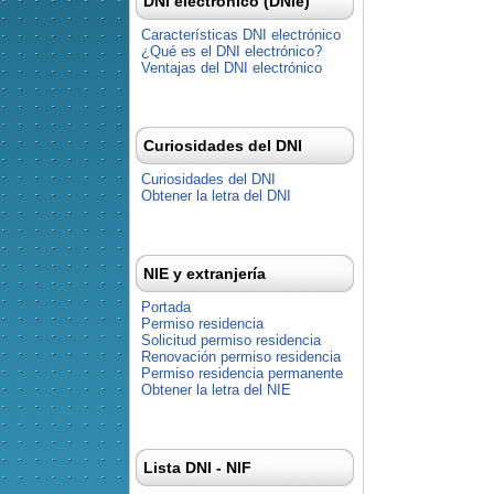
DNI electrónico (DNIe)
Características DNI electrónico
¿Qué es el DNI electrónico?
Ventajas del DNI electrónico
Curiosidades del DNI
Curiosidades del DNI
Obtener la letra del DNI
NIE y extranjería
Portada
Permiso residencia
Solicitud permiso residencia
Renovación permiso residencia
Permiso residencia permanente
Obtener la letra del NIE
Lista DNI - NIF