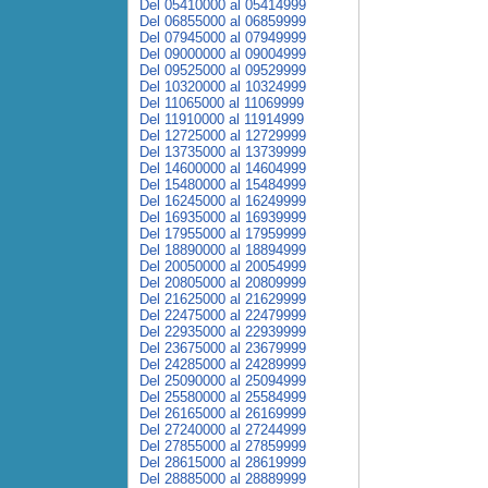
Del 05410000 al 05414999
Del 06855000 al 06859999
Del 07945000 al 07949999
Del 09000000 al 09004999
Del 09525000 al 09529999
Del 10320000 al 10324999
Del 11065000 al 11069999
Del 11910000 al 11914999
Del 12725000 al 12729999
Del 13735000 al 13739999
Del 14600000 al 14604999
Del 15480000 al 15484999
Del 16245000 al 16249999
Del 16935000 al 16939999
Del 17955000 al 17959999
Del 18890000 al 18894999
Del 20050000 al 20054999
Del 20805000 al 20809999
Del 21625000 al 21629999
Del 22475000 al 22479999
Del 22935000 al 22939999
Del 23675000 al 23679999
Del 24285000 al 24289999
Del 25090000 al 25094999
Del 25580000 al 25584999
Del 26165000 al 26169999
Del 27240000 al 27244999
Del 27855000 al 27859999
Del 28615000 al 28619999
Del 28885000 al 28889999