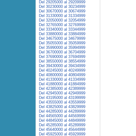
Del 29205000 al 29209999
Del 30230000 al 30234999
Del 30670000 al 30674999
Del 31330000 al 31334999
Del 32050000 al 32054999
Del 32765000 al 32769999
Del 33340000 al 33344999
Del 33880000 al 33884999
Del 34675000 al 34679999
Del 35055000 al 35059999
Del 35990000 al 35994999
Del 36700000 al 36704999
Del 37690000 al 37694999
Del 38550000 al 38554999
Del 39430000 al 39434999
Del 40245000 al 40249999
Del 40800000 al 40804999
Del 41330000 al 41334999
Del 41880000 al 41884999
Del 42385000 al 42389999
Del 42945000 al 42949999
Del 43195000 al 43199999
Del 43555000 al 43559999
Del 43825000 al 43829999
Del 44285000 al 44289999
Del 44565000 al 44569999
Del 44845000 al 44849999
Del 45285000 al 45289999
Del 45640000 al 45644999
Del 45925000 al 45929999