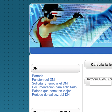
Calcula la l
DNI
Portada
Introduce los 8 
Función del DNI
Solicitar y renovar el DNI
Documentación para solicitarlo
Países que permiten viajar
Periodo de validez del DNI