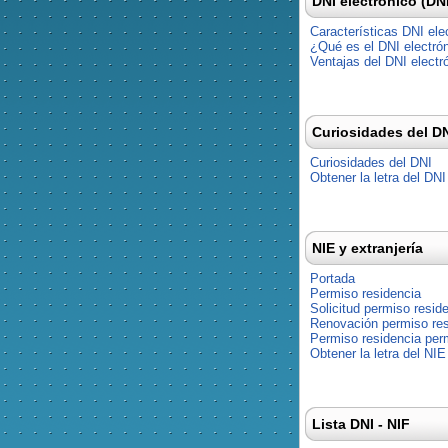
DNI electrónico (DN
Características DNI ele
¿Qué es el DNI electró
Ventajas del DNI electr
Curiosidades del D
Curiosidades del DNI
Obtener la letra del DNI
NIE y extranjería
Portada
Permiso residencia
Solicitud permiso resid
Renovación permiso res
Permiso residencia pe
Obtener la letra del NIE
Lista DNI - NIF