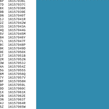
6P
16157036L
7D
16157037C
8X
16157038K
9B
16157039E
0N
16157040T
1J
16157041R
2Z
16157042W
3S
16157043A
4Q
16157044G
5V
16157045M
6H
16157046Y
7L
16157047F
8C
16157048P
9K
16157049D
0E
16157050X
1T
16157051B
2R
16157052N
3W
16157053J
4A
16157054Z
5G
16157055S
6M
16157056Q
7Y
16157057V
8F
16157058H
9P
16157059L
0D
16157060C
1X
16157061K
2B
16157062E
3N
16157063T
4J
16157064R
5Z
16157065W