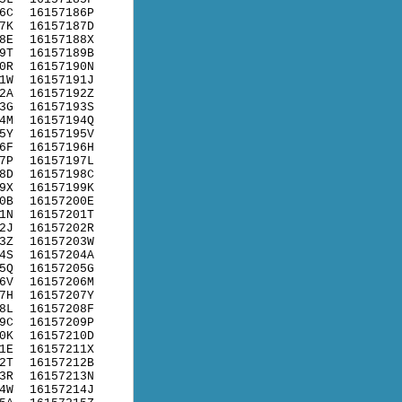
6C
16157186P
7K
16157187D
8E
16157188X
9T
16157189B
0R
16157190N
1W
16157191J
2A
16157192Z
3G
16157193S
4M
16157194Q
5Y
16157195V
6F
16157196H
7P
16157197L
8D
16157198C
9X
16157199K
0B
16157200E
1N
16157201T
2J
16157202R
3Z
16157203W
4S
16157204A
5Q
16157205G
6V
16157206M
7H
16157207Y
8L
16157208F
9C
16157209P
0K
16157210D
1E
16157211X
2T
16157212B
3R
16157213N
4W
16157214J