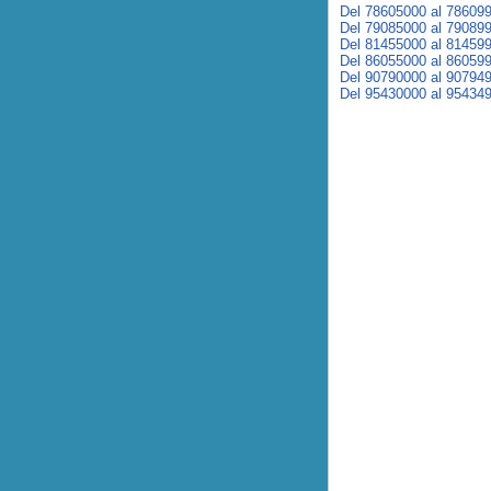
Del 78605000 al 78609
Del 79085000 al 79089
Del 81455000 al 81459
Del 86055000 al 86059
Del 90790000 al 90794
Del 95430000 al 95434