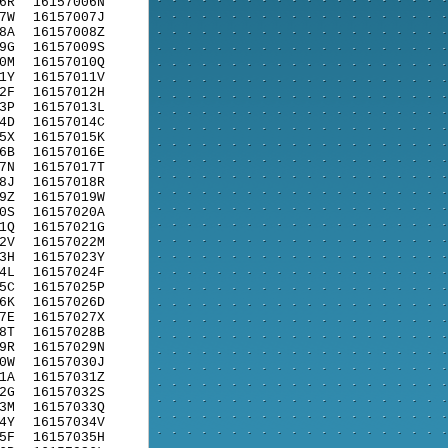
6R
16157006N
7W
16157007J
8A
16157008Z
9G
16157009S
0M
16157010Q
1Y
16157011V
2F
16157012H
3P
16157013L
4D
16157014C
5X
16157015K
6B
16157016E
7N
16157017T
8J
16157018R
9Z
16157019W
0S
16157020A
1Q
16157021G
2V
16157022M
3H
16157023Y
4L
16157024F
5C
16157025P
6K
16157026D
7E
16157027X
8T
16157028B
9R
16157029N
0W
16157030J
1A
16157031Z
2G
16157032S
3M
16157033Q
4Y
16157034V
5F
16157035H