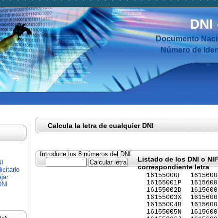
DNI
Documento Nacio
Número de Ident
Calcula la letra de cualquier DNI
Introduce los 8 números del DNI:
Listado de los DNI o NI
NI
correspondiente letra
citarlo
16155000F
1615600
jar
16155001P
1615600
DNI
16155002D
1615600
16155003X
1615600
16155004B
1615600
16155005N
1615600