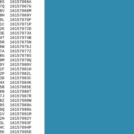
6S
16157066A
7Q
16157067G
8V
16157068M
9H
16157069Y
0L
16157070F
1C
16157071P
2K
16157072D
3E
16157073X
4T
16157074B
5R
16157075N
6W
16157076J
7A
16157077Z
8G
16157078S
9M
16157079Q
0Y
16157080V
1F
16157081H
2P
16157082L
3D
16157083C
4X
16157084K
5B
16157085E
6N
16157086T
7J
16157087R
8Z
16157088W
9S
16157089A
0Q
16157090G
1V
16157091M
2H
16157092Y
3L
16157093F
4C
16157094P
5K
16157095D