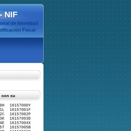
-
NIF
nal de Identidad
ificación Fiscal
F con su
0H
16157000Y
1L
16157001F
2C
16157002P
3K
16157003D
4E
16157004X
5T
16157005B