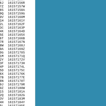
6J
16157156R
7Z
16157157W
8S
16157158A
9Q
16157159G
0V
16157160M
1H
16157161Y
2L
16157162F
3C
16157163P
4K
16157164D
5E
16157165X
6T
16157166B
7R
16157167N
8W
16157168J
9A
16157169Z
0G
16157170S
1M
16157171Q
2Y
16157172V
3F
16157173H
4P
16157174L
5D
16157175C
6X
16157176K
7B
16157177E
8N
16157178T
9J
16157179R
0Z
16157180W
1S
16157181A
2Q
16157182G
3V
16157183M
4H
16157184Y
5L
16157185F