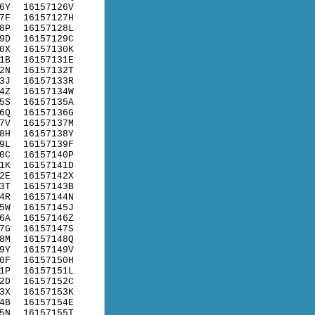
6Y
16157126V
7F
16157127H
8P
16157128L
9D
16157129C
0X
16157130K
1B
16157131E
2N
16157132T
3J
16157133R
4Z
16157134W
5S
16157135A
6Q
16157136G
7V
16157137M
8H
16157138Y
9L
16157139F
0C
16157140P
1K
16157141D
2E
16157142X
3T
16157143B
4R
16157144N
5W
16157145J
6A
16157146Z
7G
16157147S
8M
16157148Q
9Y
16157149V
0F
16157150H
1P
16157151L
2D
16157152C
3X
16157153K
4B
16157154E
5N
16157155T