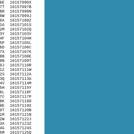
6E
16157096X
7T
16157097B
8R
16157098N
9W
16157099J
0A
16157100Z
1G
16157101S
2M
16157102Q
3Y
16157103V
4F
16157104H
5P
16157105L
6D
16157106C
7X
16157107K
8B
16157108E
9N
16157109T
0J
16157110R
1Z
16157111W
2S
16157112A
3Q
16157113G
4V
16157114M
5H
16157115Y
6L
16157116F
7C
16157117P
8K
16157118D
9E
16157119X
0T
16157120B
1R
16157121N
2W
16157122J
3A
16157123Z
4G
16157124S
5M
16157125Q