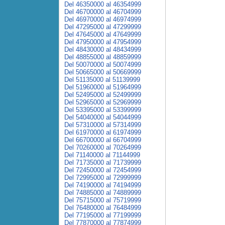
Del 46350000 al 46354999
Del 46700000 al 46704999
Del 46970000 al 46974999
Del 47295000 al 47299999
Del 47645000 al 47649999
Del 47950000 al 47954999
Del 48430000 al 48434999
Del 48855000 al 48859999
Del 50070000 al 50074999
Del 50665000 al 50669999
Del 51135000 al 51139999
Del 51960000 al 51964999
Del 52495000 al 52499999
Del 52965000 al 52969999
Del 53395000 al 53399999
Del 54040000 al 54044999
Del 57310000 al 57314999
Del 61970000 al 61974999
Del 66700000 al 66704999
Del 70260000 al 70264999
Del 71140000 al 71144999
Del 71735000 al 71739999
Del 72450000 al 72454999
Del 72995000 al 72999999
Del 74190000 al 74194999
Del 74885000 al 74889999
Del 75715000 al 75719999
Del 76480000 al 76484999
Del 77195000 al 77199999
Del 77870000 al 77874999