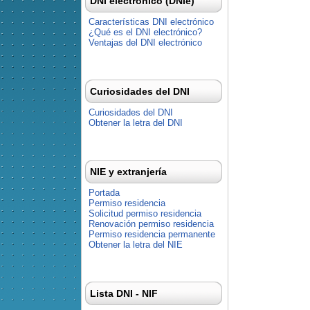
DNI electrónico (DNIe)
Características DNI electrónico
¿Qué es el DNI electrónico?
Ventajas del DNI electrónico
Curiosidades del DNI
Curiosidades del DNI
Obtener la letra del DNI
NIE y extranjería
Portada
Permiso residencia
Solicitud permiso residencia
Renovación permiso residencia
Permiso residencia permanente
Obtener la letra del NIE
Lista DNI - NIF