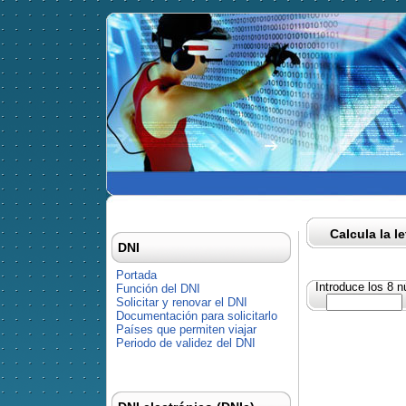
Calcula la l
DNI
Portada
Introduce los 8 
Función del DNI
Solicitar y renovar el DNI
Documentación para solicitarlo
Países que permiten viajar
Periodo de validez del DNI