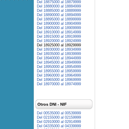
Del 18875000 al 18879999
Del 18880000 al 18884999
Del 18885000 al 18889999
Del 18890000 al 18894999
Del 18895000 al 18899999
Del 18900000 al 18904999
Del 18905000 al 18909999
Del 18910000 al 18914999
Del 18915000 al 18919999
Del 18920000 al 18924999
Del 18925000 al 18929999
Del 18930000 al 18934999
Del 18935000 al 18939999
Del 18940000 al 18944999
Del 18945000 al 18949999
Del 18950000 al 18954999
Del 18955000 al 18959999
Del 18960000 al 18964999
Del 18965000 al 18969999
Del 18970000 al 18974999
Otros DNI - NIF
Del 00535000 al 00539999
Del 02155000 al 02159999
Del 02910000 al 02914999
Del 04335000 al 04339999