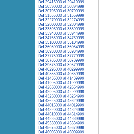
Del 29415000 al 29419999
Del 30390000 al 30394999
Del 30795000 al 30799999
Del 31555000 al 31559999
Del 32270000 al 32274999
Del 32800000 al 32804999
Del 33395000 al 33399999
Del 33940000 al 33944999
Del 34765000 al 34769999
Del 35100000 al 35104999
Del 36050000 al 36054999
Del 36930000 al 36934999
Del 37775000 al 37779999
Del 38785000 al 38789999
Del 39575000 al 39579999
Del 40295000 al 40299999
Del 40855000 al 40859999
Del 41435000 al 41439999
Del 41995000 al 41999999
Del 42650000 al 42654999
Del 42995000 al 42999999
Del 43250000 al 43254999
Del 43625000 al 43629999
Del 44015000 al 44019999
Del 44320000 al 44324999
Del 44610000 al 44614999
Del 44885000 al 44889999
Del 45330000 al 45334999
Del 45675000 al 45679999
Del 46005000 al 46009999