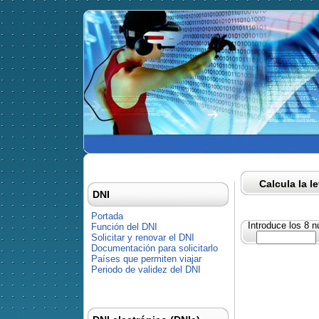
Calcula la l
DNI
Portada
Introduce los 8 
Función del DNI
Solicitar y renovar el DNI
Documentación para solicitarlo
Países que permiten viajar
Periodo de validez del DNI