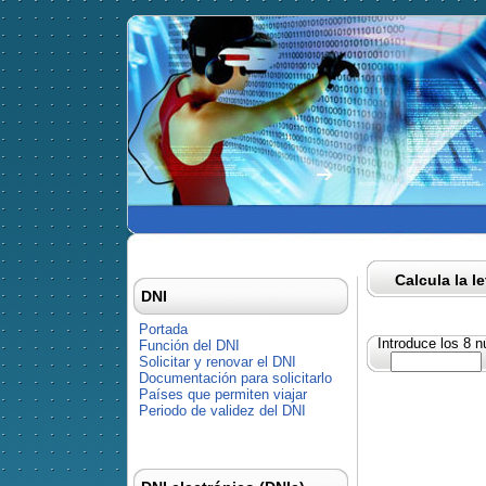
Calcula la l
DNI
Portada
Introduce los 8 
Función del DNI
Solicitar y renovar el DNI
Documentación para solicitarlo
Países que permiten viajar
Periodo de validez del DNI