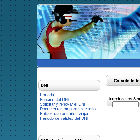
Calcula la l
DNI
Portada
Introduce los 8 
Función del DNI
Solicitar y renovar el DNI
Documentación para solicitarlo
Países que permiten viajar
Periodo de validez del DNI